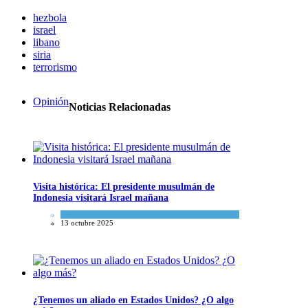
hezbola
israel
libano
siria
terrorismo
Opinión
Noticias Relacionadas
Visita histórica: El presidente musulmán de
Indonesia visitará Israel mañana
Israel y Medio Oriente
,
Tema del día
13 octubre 2025
¿Tenemos un aliado en Estados Unidos? ¿O algo