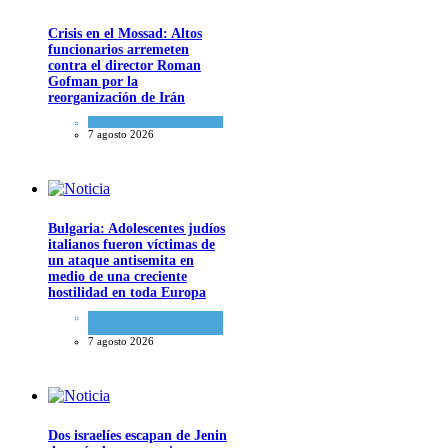
Crisis en el Mossad: Altos
funcionarios arremeten
contra el director Roman
Gofman por la
reorganización de Irán
Tema del día
7 agosto 2026
Bulgaria: Adolescentes judíos
italianos fueron víctimas de
un ataque antisemita en
medio de una creciente
hostilidad en toda Europa
Cultura y Sociedad
,
Tema
del día
7 agosto 2026
Dos israelíes escapan de Jenin