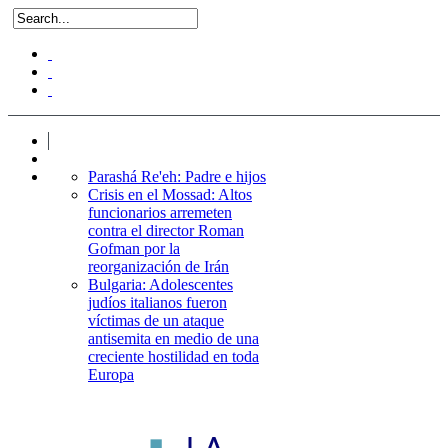
Parashá Re'eh: Padre e hijos
Crisis en el Mossad: Altos
funcionarios arremeten
contra el director Roman
Gofman por la
reorganización de Irán
Bulgaria: Adolescentes
judíos italianos fueron
víctimas de un ataque
antisemita en medio de una
creciente hostilidad en toda
Europa