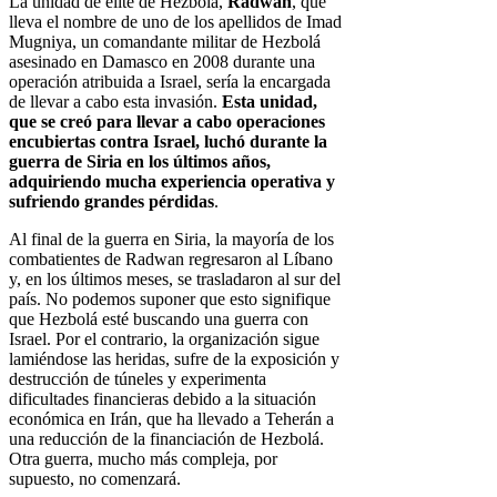
La unidad de élite de Hezbolá,
Radwan
, que
lleva el nombre de uno de los apellidos de Imad
Mugniya, un comandante militar de Hezbolá
asesinado en Damasco en 2008 durante una
operación atribuida a Israel, sería la encargada
de llevar a cabo esta invasión.
Esta unidad,
que se creó para llevar a cabo operaciones
encubiertas contra Israel, luchó durante la
guerra de Siria en los últimos años,
adquiriendo mucha experiencia operativa y
sufriendo grandes pérdidas
.
Al final de la guerra en Siria, la mayoría de los
combatientes de Radwan regresaron al Líbano
y, en los últimos meses, se trasladaron al sur del
país. No podemos suponer que esto signifique
que Hezbolá esté buscando una guerra con
Israel. Por el contrario, la organización sigue
lamiéndose las heridas, sufre de la exposición y
destrucción de túneles y experimenta
dificultades financieras debido a la situación
económica en Irán, que ha llevado a Teherán a
una reducción de la financiación de Hezbolá.
Otra guerra, mucho más compleja, por
supuesto, no comenzará.