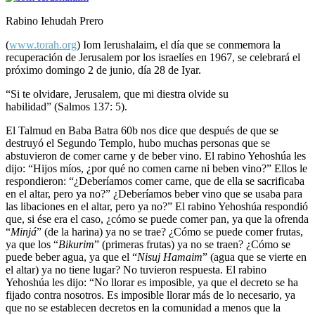
Rabino Iehudah Prero
(
www.torah.org
) Iom Ierushalaim, el día que se conmemora la
recuperación de Jerusalem por los israelíes en 1967, se celebrará el
próximo domingo 2 de junio, día 28 de Iyar.
“Si te olvidare, Jerusalem, que mi diestra olvide su
habilidad” (Salmos 137: 5).
El Talmud en Baba Batra 60b nos dice que después de que se
destruyó el Segundo Templo, hubo muchas personas que se
abstuvieron de comer carne y de beber vino. El rabino Yehoshúa les
dijo: “Hijos míos, ¿por qué no comen carne ni beben vino?” Ellos le
respondieron: “¿Deberíamos comer carne, que de ella se sacrificaba
en el altar, pero ya no?” ¿Deberíamos beber vino que se usaba para
las libaciones en el altar, pero ya no?” El rabino Yehoshúa respondió
que, si ése era el caso, ¿cómo se puede comer pan, ya que la ofrenda
“
Minjá
” (de la harina) ya no se trae? ¿Cómo se puede comer frutas,
ya que los “
Bikurim
” (primeras frutas) ya no se traen? ¿Cómo se
puede beber agua, ya que el “
Nisuj Hamaim
” (agua que se vierte en
el altar) ya no tiene lugar? No tuvieron respuesta. El rabino
Yehoshúa les dijo: “No llorar es imposible, ya que el decreto se ha
fijado contra nosotros. Es imposible llorar más de lo necesario, ya
que no se establecen decretos en la comunidad a menos que la