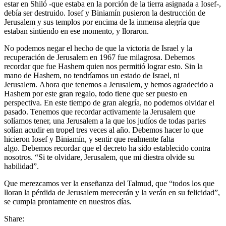
estar en Shiló -que estaba en la porción de la tierra asignada a Iosef-,
debía ser destruido. Iosef y Biniamín pusieron la destrucción de
Jerusalem y sus templos por encima de la inmensa alegría que
estaban sintiendo en ese momento, y lloraron.
No podemos negar el hecho de que la victoria de Israel y la
recuperación de Jerusalem en 1967 fue milagrosa. Debemos
recordar que fue Hashem quien nos permitió lograr esto. Sin la
mano de Hashem, no tendríamos un estado de Israel, ni
Jerusalem. Ahora que tenemos a Jerusalem, y hemos agradecido a
Hashem por este gran regalo, todo tiene que ser puesto en
perspectiva. En este tiempo de gran alegría, no podemos olvidar el
pasado. Tenemos que recordar activamente la Jerusalem que
solíamos tener, una Jerusalem a la que los judíos de todas partes
solían acudir en tropel tres veces al año. Debemos hacer lo que
hicieron Iosef y Biniamín, y sentir que realmente falta
algo. Debemos recordar que el decreto ha sido establecido contra
nosotros. “Si te olvidare, Jerusalem, que mi diestra olvide su
habilidad”.
Que merezcamos ver la enseñanza del Talmud, que “todos los que
lloran la pérdida de Jerusalem merecerán y la verán en su felicidad”,
se cumpla prontamente en nuestros días.
Share: