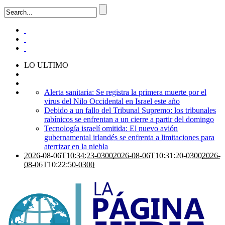
LO ULTIMO
Alerta sanitaria: Se registra la primera muerte por el
virus del Nilo Occidental en Israel este año
Debido a un fallo del Tribunal Supremo: los tribunales
rabínicos se enfrentan a un cierre a partir del domingo
Tecnología israelí omitida: El nuevo avión
gubernamental irlandés se enfrenta a limitaciones para
aterrizar en la niebla
2026-08-06T10:34:23-0300
2026-08-06T10:31:20-0300
2026-
08-06T10:22:50-0300