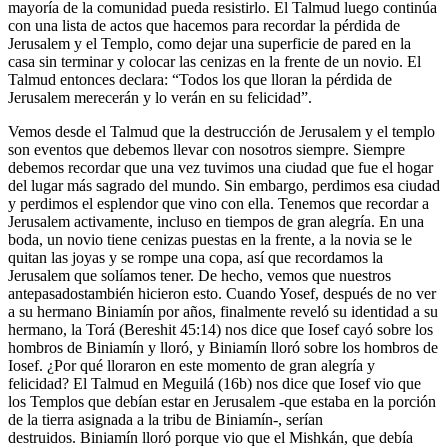
mayoría de la comunidad pueda resistirlo. El Talmud luego continúa
con una lista de actos que hacemos para recordar la pérdida de
Jerusalem y el Templo, como dejar una superficie de pared en la
casa sin terminar y colocar las cenizas en la frente de un novio. El
Talmud entonces declara: “Todos los que lloran la pérdida de
Jerusalem merecerán y lo verán en su felicidad”.
Vemos desde el Talmud que la destrucción de Jerusalem y el templo
son eventos que debemos llevar con nosotros siempre. Siempre
debemos recordar que una vez tuvimos una ciudad que fue el hogar
del lugar más sagrado del mundo. Sin embargo, perdimos esa ciudad
y perdimos el esplendor que vino con ella. Tenemos que recordar a
Jerusalem activamente, incluso en tiempos de gran alegría. En una
boda, un novio tiene cenizas puestas en la frente, a la novia se le
quitan las joyas y se rompe una copa, así que recordamos la
Jerusalem que solíamos tener. De hecho, vemos que nuestros
antepasados ​​también hicieron esto. Cuando Yosef, después de no ver
a su hermano Biniamín por años, finalmente reveló su identidad a su
hermano, la Torá (Bereshit 45:14) nos dice que Iosef cayó sobre los
hombros de Biniamín y lloró, y Biniamín lloró sobre los hombros de
Iosef. ¿Por qué lloraron en este momento de gran alegría y
felicidad? El Talmud en Meguilá (16b) nos dice que Iosef vio que
los Templos que debían estar en Jerusalem -que estaba en la porción
de la tierra asignada a la tribu de Biniamín-, serían
destruidos. Biniamín lloró porque vio que el Mishkán, que debía