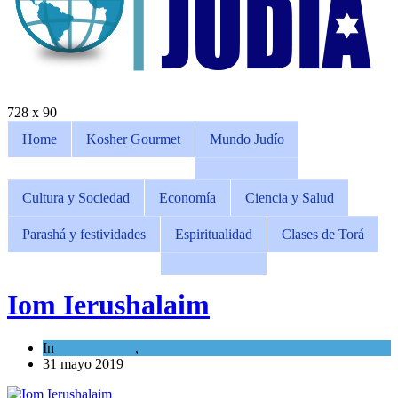
728 x 90
Home
Kosher Gourmet
Mundo Judío
Cultura y Sociedad
Economía
Ciencia y Salud
Parashá y festividades
Espiritualidad
Clases de Torá
Iom Ierushalaim
In
Espiritualidad
,
Tema del día
31 mayo 2019