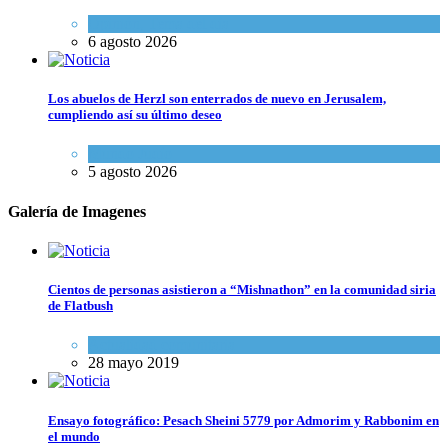
Opinión
,
Tema del día
6 agosto 2026
Los abuelos de Herzl son enterrados de nuevo en Jerusalem,
cumpliendo así su último deseo
Mundo Judío
5 agosto 2026
Galería de Imagenes
Cientos de personas asistieron a “Mishnathon” en la comunidad siria
de Flatbush
Actualidad comunitaria
28 mayo 2019
Ensayo fotográfico: Pesach Sheini 5779 por Admorim y Rabbonim en
el mundo