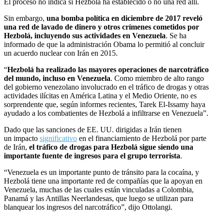
El proceso no indica si Hezbolá ha establecido o no una red allí.
Sin embargo,
una bomba política en diciembre de 2017 reveló
una red de lavado de dinero y otros crímenes cometidos por
Hezbolá, incluyendo sus actividades en Venezuela
. Se ha
informado de que la administración Obama lo permitió al concluir
un acuerdo nuclear con Irán en 2015.
“
Hezbolá ha realizado las mayores operaciones de narcotráfico
del mundo, incluso en Venezuela
. Como miembro de alto rango
del gobierno venezolano involucrado en el tráfico de drogas y otras
actividades ilícitas en América Latina y el Medio Oriente, no es
sorprendente que, según informes recientes, Tarek El-Issamy haya
ayudado a los combatientes de Hezbolá a infiltrarse en Venezuela”.
Dado que las sanciones de EE. UU. dirigidas a Irán tienen
un impacto
significativo
en el financiamiento de Hezbolá por parte
de Irán,
el tráfico de drogas para Hezbolá sigue siendo una
importante fuente de ingresos para el grupo terrorista
.
“Venezuela es un importante punto de tránsito para la cocaína, y
Hezbolá tiene una importante red de compañías que la apoyan en
Venezuela, muchas de las cuales están vinculadas a Colombia,
Panamá y las Antillas Neerlandesas, que luego se utilizan para
blanquear los ingresos del narcotráfico”, dijo Ottolangi.