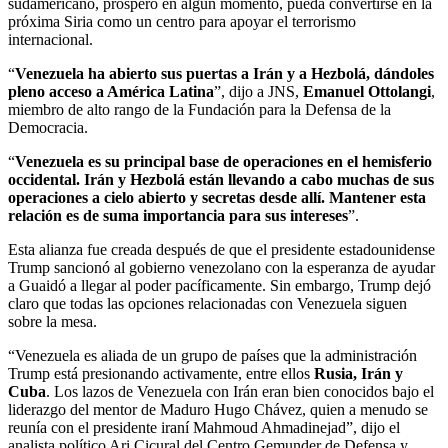
sudamericano, próspero en algún momento, pueda convertirse en la
próxima Siria como un centro para apoyar el terrorismo
internacional.
“
Venezuela ha abierto sus puertas a Irán y a Hezbolá, dándoles
pleno acceso a América Latina
”, dijo a JNS,
Emanuel Ottolangi
,
miembro de alto rango de la Fundación para la Defensa de la
Democracia.
“
Venezuela es su principal base de operaciones en el hemisferio
occidental. Irán y Hezbolá están llevando a cabo muchas de sus
operaciones a cielo abierto y secretas desde allí. Mantener esta
relación es de suma importancia para sus intereses
”.
Esta alianza fue creada después de que el presidente estadounidense
Trump sancionó al gobierno venezolano con la esperanza de ayudar
a Guaidó a llegar al poder pacíficamente. Sin embargo, Trump dejó
claro que todas las opciones relacionadas con Venezuela siguen
sobre la mesa.
“Venezuela es aliada de un grupo de países que la administración
Trump está presionando activamente, entre ellos
Rusia, Irán y
Cuba
. Los lazos de Venezuela con Irán eran bien conocidos bajo el
liderazgo del mentor de Maduro Hugo Chávez, quien a menudo se
reunía con el presidente iraní Mahmoud Ahmadinejad”, dijo el
analista político Ari Cicural del Centro Gemunder de Defensa y