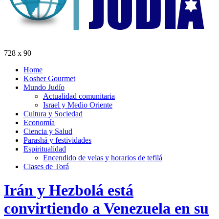
728 x 90
Home
Kosher Gourmet
Mundo Judío
Actualidad comunitaria
Israel y Medio Oriente
Cultura y Sociedad
Economía
Ciencia y Salud
Parashá y festividades
Espiritualidad
Encendido de velas y horarios de tefilá
Clases de Torá
Irán y Hezbolá está
convirtiendo a Venezuela en su