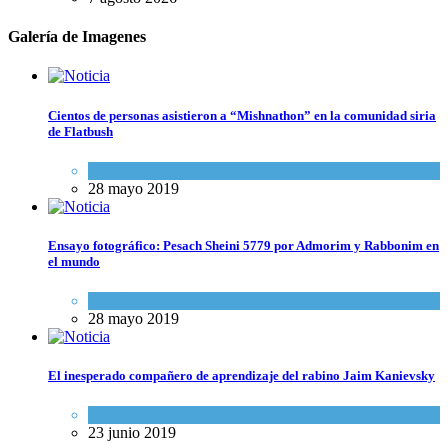
Galería de Imagenes
Cientos de personas asistieron a “Mishnathon” en la comunidad siria
de Flatbush
Actualidad comunitaria
28 mayo 2019
Ensayo fotográfico: Pesach Sheini 5779 por Admorim y Rabbonim en
el mundo
Actualidad comunitaria
28 mayo 2019
El inesperado compañero de aprendizaje del rabino Jaim Kanievsky
Espiritualidad
,
Tema del día
23 junio 2019