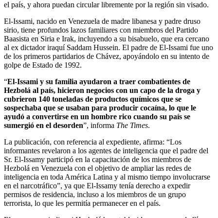
el país, y ahora puedan circular libremente por la región sin visado.
El-Issami, nacido en Venezuela de madre libanesa y padre druso
sirio, tiene profundos lazos familiares con miembros del Partido
Baasista en Siria e Irak, incluyendo a su bisabuelo, que era cercano
al ex dictador iraquí Saddam Hussein. El padre de El-Issami fue uno
de los primeros partidarios de Chávez, apoyándolo en su intento de
golpe de Estado de 1992.
“
El-Issami y su familia ayudaron a traer combatientes de
Hezbolá al país, hicieron negocios con un capo de la droga y
cubrieron 140 toneladas de productos químicos que se
sospechaba que se usaban para producir cocaína, lo que le
ayudó a convertirse en un hombre rico cuando su país se
sumergió en el desorden
”, informa
The Times
.
La publicación, con referencia al expediente, afirma: “Los
informantes revelaron a los agentes de inteligencia que el padre del
Sr. El-Issamy participó en la capacitación de los miembros de
Hezbolá en Venezuela con el objetivo de ampliar las redes de
inteligencia en toda América Latina y al mismo tiempo involucrarse
en el narcotráfico”, ya que El-Issamy tenía derecho a expedir
permisos de residencia, incluso a los miembros de un grupo
terrorista, lo que les permitía permanecer en el país.