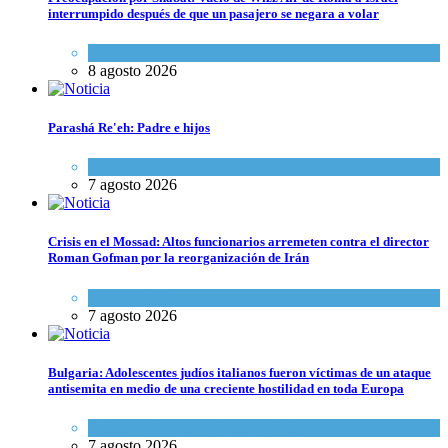
interrumpido después de que un pasajero se negara a volar
Cultura y Sociedad
,
Israel y Medio Oriente
8 agosto 2026
Parashá Re'eh: Padre e hijos
Espiritualidad
,
Tema del día
7 agosto 2026
Crisis en el Mossad: Altos funcionarios arremeten contra el director
Roman Gofman por la reorganización de Irán
Tema del día
7 agosto 2026
Bulgaria: Adolescentes judíos italianos fueron víctimas de un ataque
antisemita en medio de una creciente hostilidad en toda Europa
Cultura y Sociedad
,
Tema del día
7 agosto 2026