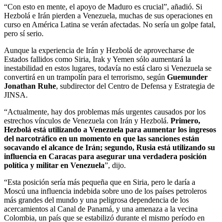
“Con esto en mente, el apoyo de Maduro es crucial”, añadió. Si
Hezbolá e Irán pierden a Venezuela, muchas de sus operaciones en
curso en América Latina se verán afectadas. No sería un golpe fatal,
pero sí serio.
Aunque la experiencia de Irán y Hezbolá de aprovecharse de
Estados fallidos como Siria, Irak y Yemen sólo aumentará la
inestabilidad en estos lugares, todavía no está claro si Venezuela se
convertirá en un trampolín para el terrorismo, según
Guemunder
Jonathan Ruhe
, subdirector del Centro de Defensa y Estrategia de
JINSA.
“Actualmente, hay dos problemas más urgentes causados por los
estrechos vínculos de Venezuela con Irán y Hezbolá.
Primero,
Hezbolá está utilizando a Venezuela para aumentar los ingresos
del narcotráfico en un momento en que las sanciones están
socavando el alcance de Irán; segundo, Rusia está utilizando su
influencia en Caracas para asegurar una verdadera posición
política y militar en Venezuela
”, dijo.
“Esta posición sería más pequeña que en Siria, pero le daría a
Moscú una influencia indebida sobre uno de los países petroleros
más grandes del mundo y una peligrosa dependencia de los
acercamientos al Canal de Panamá, y una amenaza a la vecina
Colombia, un país que se estabilizó durante el mismo período en