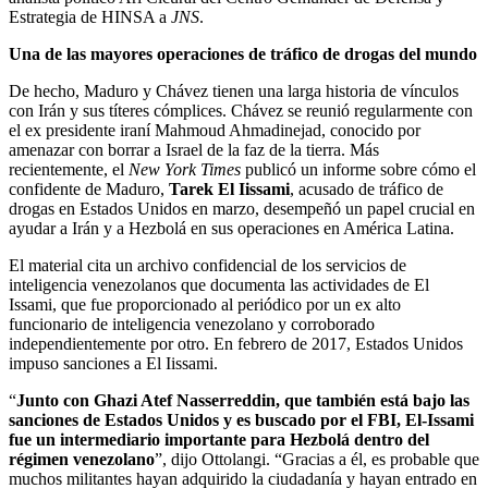
Estrategia de HINSA a
JNS
.
Una de las mayores operaciones de tráfico de drogas del mundo
De hecho, Maduro y Chávez tienen una larga historia de vínculos
con Irán y sus títeres cómplices. Chávez se reunió regularmente con
el ex presidente iraní Mahmoud Ahmadinejad, conocido por
amenazar con borrar a Israel de la faz de la tierra. Más
recientemente, el
New York Times
publicó un informe sobre cómo el
confidente de Maduro,
Tarek El Iissami
, acusado de tráfico de
drogas en Estados Unidos en marzo, desempeñó un papel crucial en
ayudar a Irán y a Hezbolá en sus operaciones en América Latina.
El material cita un archivo confidencial de los servicios de
inteligencia venezolanos que documenta las actividades de El
Issami, que fue proporcionado al periódico por un ex alto
funcionario de inteligencia venezolano y corroborado
independientemente por otro. En febrero de 2017, Estados Unidos
impuso sanciones a El Iissami.
“
Junto con Ghazi Atef Nasserreddin, que también está bajo las
sanciones de Estados Unidos y es buscado por el FBI, El-Issami
fue un intermediario importante para Hezbolá dentro del
régimen venezolano
”, dijo Ottolangi. “Gracias a él, es probable que
muchos militantes hayan adquirido la ciudadanía y hayan entrado en