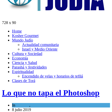
728 x 90
Home
Kosher Gourmet
Mundo Judío
Actualidad comunitaria
Israel y Medio Oriente
Cultura y Sociedad
Economía
Ciencia y Salud
Parashá y festividades
Espiritualidad
Encendido de velas y horarios de tefilá
Clases de Torá
Lo que no tapa el Photoshop
In
Opinión
,
Tema del día
8 julio 2019