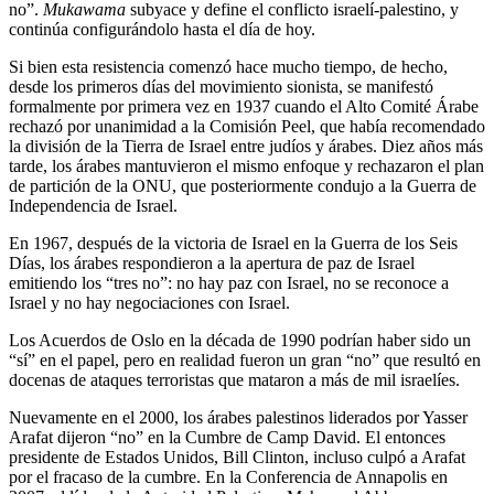
no”.
Mukawama
subyace y define el conflicto israelí-palestino, y
continúa configurándolo hasta el día de hoy.
Si bien esta resistencia comenzó hace mucho tiempo, de hecho,
desde los primeros días del movimiento sionista, se manifestó
formalmente por primera vez en 1937 cuando el Alto Comité Árabe
rechazó por unanimidad a la Comisión Peel, que había recomendado
la división de la Tierra de Israel entre judíos y árabes. Diez años más
tarde, los árabes mantuvieron el mismo enfoque y rechazaron el plan
de partición de la ONU, que posteriormente condujo a la Guerra de
Independencia de Israel.
En 1967, después de la victoria de Israel en la Guerra de los Seis
Días, los árabes respondieron a la apertura de paz de Israel
emitiendo los “tres no”: no hay paz con Israel, no se reconoce a
Israel y no hay negociaciones con Israel.
Los Acuerdos de Oslo en la década de 1990 podrían haber sido un
“sí” en el papel, pero en realidad fueron un gran “no” que resultó en
docenas de ataques terroristas que mataron a más de mil israelíes.
Nuevamente en el 2000, los árabes palestinos liderados por Yasser
Arafat dijeron “no” en la Cumbre de Camp David. El entonces
presidente de Estados Unidos, Bill Clinton, incluso culpó a Arafat
por el fracaso de la cumbre. En la Conferencia de Annapolis en