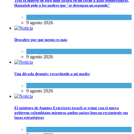
Tras la muerte de otro niño israelí en un coche a altas temperaturas,
Hatzalah pide a los padres que "se detengan un segundo"
Ciencia y Salud
,
Tema del día
9 agosto 2026
Descubre por qué menos es más
Espiritualidad
9 agosto 2026
Una década después: recordando a mi madre
Espiritualidad
9 agosto 2026
El ministro de Asuntos Exteriores israelí se reúne con el nuevo
gobierno colombiano mientras ambos países buscan reconstruir sus
lazos estratégicos
Tema del día