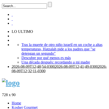
LO ULTIMO
Tras la muerte de otro niño israelí en un coche a altas
temperaturas, Hatzalah pide a los padres que "se
detengan un segundo"
Descubre por qué menos es más
Una década después: recordando a mi madre
2026-08-09T12:48:54-0300
2026-08-09T12:41:49-0300
2026-
08-09T12:32:11-0300
728 x 90
Home
Kosher Gourmet