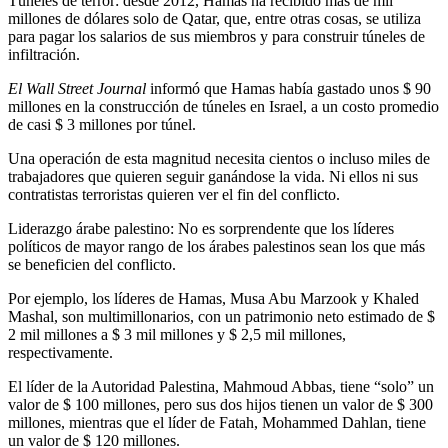
Túneles de terror: desde 2012, Hamas ha recibido más de mil
millones de dólares solo de Qatar, que, entre otras cosas, se utiliza
para pagar los salarios de sus miembros y para construir túneles de
infiltración.
El Wall Street Journal
informó que Hamas había gastado unos $ 90
millones en la construcción de túneles en Israel, a un costo promedio
de casi $ 3 millones por túnel.
Una operación de esta magnitud necesita cientos o incluso miles de
trabajadores que quieren seguir ganándose la vida. Ni ellos ni sus
contratistas terroristas quieren ver el fin del conflicto.
Liderazgo árabe palestino: No es sorprendente que los líderes
políticos de mayor rango de los árabes palestinos sean los que más
se beneficien del conflicto.
Por ejemplo, los líderes de Hamas, Musa Abu Marzook y Khaled
Mashal, son multimillonarios, con un patrimonio neto estimado de $
2 mil millones a $ 3 mil millones y $ 2,5 mil millones,
respectivamente.
El líder de la Autoridad Palestina, Mahmoud Abbas, tiene “solo” un
valor de $ 100 millones, pero sus dos hijos tienen un valor de $ 300
millones, mientras que el líder de Fatah, Mohammed Dahlan, tiene
un valor de $ 120 millones.