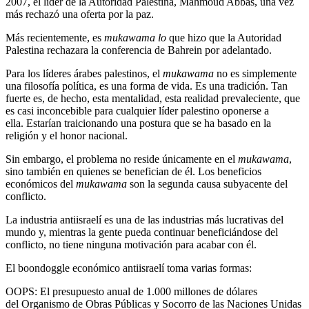
2007, el líder de la Autoridad Palestina, Mahmoud Abbas, una vez
más rechazó una oferta por la paz.
Más recientemente, es
mukawama lo
que hizo que la Autoridad
Palestina rechazara la conferencia de Bahrein por adelantado.
Para los líderes árabes palestinos, el
mukawama
no es simplemente
una filosofía política, es una forma de vida. Es una tradición. Tan
fuerte es, de hecho, esta mentalidad, esta realidad prevaleciente, que
es casi inconcebible para cualquier líder palestino oponerse a
ella. Estarían traicionando una postura que se ha basado en la
religión y el honor nacional.
Sin embargo, el problema no reside únicamente en el
mukawama
,
sino también en quienes se benefician de él. Los beneficios
económicos del
mukawama
son la segunda causa subyacente del
conflicto.
La industria antiisraelí es una de las industrias más lucrativas del
mundo y, mientras la gente pueda continuar beneficiándose del
conflicto, no tiene ninguna motivación para acabar con él.
El boondoggle económico antiisraelí toma varias formas:
OOPS: El presupuesto anual de 1.000 millones de dólares
del Organismo de Obras Públicas y Socorro de las Naciones Unidas