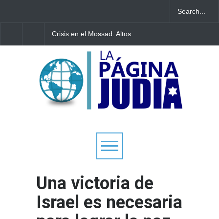
Crisis en el Mossad: Altos
Bulgaria: Adolescentes
funcionarios arremeten
judíos italianos fueron
contra el director Roman
víctimas de un ataque
Gofman por la
antisemita en medio de
reorganización de Irán
creciente hostilidad en 
Europa
Una victoria de
Israel es necesaria