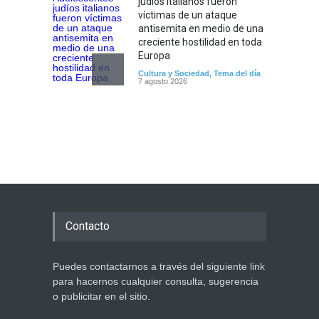
judíos italianos fueron
víctimas de un ataque
antisemita en medio de una
creciente hostilidad en toda
Europa
Cultura y Sociedad
,
Tema del día
7 agosto 2026
Dos israelíes escapan de
Jenin después de que un
giro equivocado se tornara
violento
Tema del día
7 agosto 2026
Alarma en Israel: Crece el
temor de que el apoyo
Contacto
bipartidista estadounidense
haya sufrido un daño
permanente
Puedes contactarnos a través del siguiente link
Israel y Medio Oriente
para hacernos cualquier consulta, sugerencia
7 agosto 2026
o publicitar en el sitio.