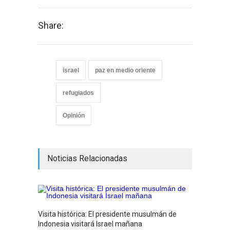
Share:
israel
paz en medio oriente
refugiados
Opinión
Noticias Relacionadas
Visita histórica: El presidente musulmán de
¿Tenem
Indonesia visitará Israel mañana
algo m