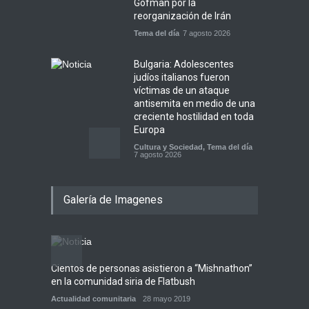
Gofman por la
reorganización de Irán
Tema del día
7 agosto 2026
Bulgaria: Adolescentes
judíos italianos fueron
víctimas de un ataque
antisemita en medio de una
creciente hostilidad en toda
Europa
Cultura y Sociedad
,
Tema del día
7 agosto 2026
Dos israelíes escapan de
Galería de Imagenes
Jenin después de que un
giro equivocado se tornara
violento
Tema del día
7 agosto 2026
Cientos de personas asistieron a “Mishnathon”
Ensayo
Alarma en Israel: Crece el
en la comunidad siria de Flatbush
Admori
temor de que el apoyo
bipartidista estadounidense
Actualidad comunitaria
28 mayo 2019
Actuali