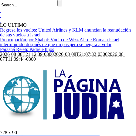
LO ULTIMO
Regresa los vuelos: United Airlines y KLM anuncian la reanudación
de sus vuelos a Israel
Preocupación por Shabat: Vuelo de Wizz Air de Roma a Israel
interrumpido después de que un pasajero se negara a volar
Parashá Re'eh: Padre e hijos
2026-08-08T21:12:39-0300
2026-08-08T21:07:32-0300
2026-08-
07T11:09:44-0300
728 x 90