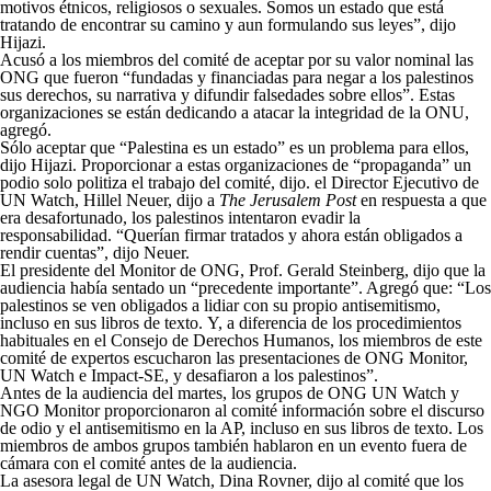
motivos étnicos, religiosos o sexuales. Somos un estado que está
tratando de encontrar su camino y aun formulando sus leyes”, dijo
Hijazi.
Acusó a los miembros del comité de aceptar por su valor nominal las
ONG que fueron “fundadas y financiadas para negar a los palestinos
sus derechos, su narrativa y difundir falsedades sobre ellos”. Estas
organizaciones se están dedicando a atacar la integridad de la ONU,
agregó.
Sólo aceptar que “Palestina es un estado” es un problema para ellos,
dijo Hijazi. Proporcionar a estas organizaciones de “propaganda” un
podio solo politiza el trabajo del comité, dijo. el Director Ejecutivo de
UN Watch, Hillel Neuer, dijo a
The Jerusalem Post
en respuesta a que
era desafortunado, los palestinos intentaron evadir la
responsabilidad. “Querían firmar tratados y ahora están obligados a
rendir cuentas”, dijo Neuer.
El presidente del Monitor de ONG, Prof. Gerald Steinberg, dijo que la
audiencia había sentado un “precedente importante”. Agregó que: “Los
palestinos se ven obligados a lidiar con su propio antisemitismo,
incluso en sus libros de texto. Y, a diferencia de los procedimientos
habituales en el Consejo de Derechos Humanos, los miembros de este
comité de expertos escucharon las presentaciones de ONG Monitor,
UN Watch e Impact-SE, y desafiaron a los palestinos”.
Antes de la audiencia del martes, los grupos de ONG UN Watch y
NGO Monitor proporcionaron al comité información sobre el discurso
de odio y el antisemitismo en la AP, incluso en sus libros de texto. Los
miembros de ambos grupos también hablaron en un evento fuera de
cámara con el comité antes de la audiencia.
La asesora legal de UN Watch, Dina Rovner, dijo al comité que los