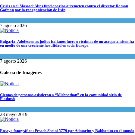
Crisis en el Mossad: Altos funcionarios arremeten contra el director Roman
Gofman por la reorganización de Irán
Tema del día
7 agosto 2026
Bulgaria: Adolescentes judíos italianos fueron víctimas de un ataque antisemita
en medio de una creciente hostilidad en toda Europa
Cultura y Sociedad
,
Tema del día
7 agosto 2026
Galería de Imagenes
Cientos de personas asistieron a “Mishnathon” en la comunidad siria de
Flatbush
Actualidad comunitaria
28 mayo 2019
Ensayo fotográfico: Pesach Sheini 5779 por Admorim y Rabbonim en el mundo