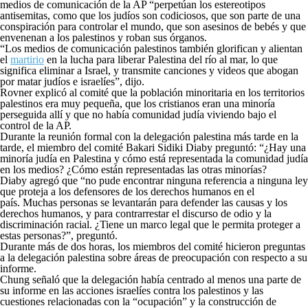
medios de comunicación de la AP “perpetúan los estereotipos
antisemitas, como que los judíos son codiciosos, que son parte de una
conspiración para controlar el mundo, que son asesinos de bebés y que
envenenan a los palestinos y roban sus órganos.
“Los medios de comunicación palestinos también glorifican y alientan
el
martirio
en la lucha para liberar Palestina del río al mar, lo que
significa eliminar a Israel, y transmite canciones y videos que abogan
por matar judíos e israelíes”, dijo.
Rovner explicó al comité que la población minoritaria en los territorios
palestinos era muy pequeña, que los cristianos eran una minoría
perseguida allí y que no había comunidad judía viviendo bajo el
control de la AP.
Durante la reunión formal con la delegación palestina más tarde en la
tarde, el miembro del comité Bakari Sidiki Diaby preguntó: “¿Hay una
minoría judía en Palestina y cómo está representada la comunidad judía
en los medios? ¿Cómo están representadas las otras minorías?
Diaby agregó que “no pude encontrar ninguna referencia a ninguna ley
que proteja a los defensores de los derechos humanos en el
país. Muchas personas se levantarán para defender las causas y los
derechos humanos, y para contrarrestar el discurso de odio y la
discriminación racial. ¿Tiene un marco legal que le permita proteger a
estas personas?”, preguntó.
Durante más de dos horas, los miembros del comité hicieron preguntas
a la delegación palestina sobre áreas de preocupación con respecto a su
informe.
Chung señaló que la delegación había centrado al menos una parte de
su informe en las acciones israelíes contra los palestinos y las
cuestiones relacionadas con la “ocupación” y la construcción de