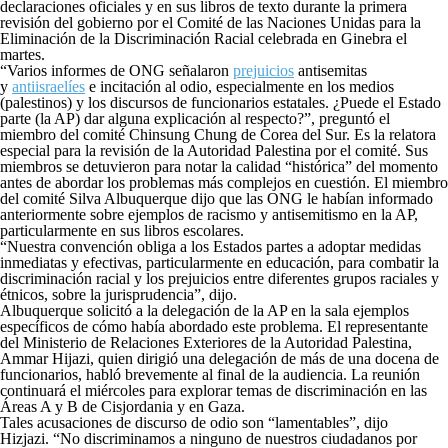
declaraciones oficiales y en sus libros de texto durante la primera
revisión del gobierno por el Comité de las Naciones Unidas para la
Eliminación de la Discriminación Racial celebrada en Ginebra el
martes.
“Varios informes de ONG señalaron
prejuicios
antisemitas
y
antiisraelíes
e incitación al odio, especialmente en los medios
(palestinos) y los discursos de funcionarios estatales. ¿Puede el Estado
parte (la AP) dar alguna explicación al respecto?”, preguntó el
miembro del comité Chinsung Chung de Corea del Sur. Es la relatora
especial para la revisión de la Autoridad Palestina por el comité. Sus
miembros se detuvieron para notar la calidad “histórica” ​​del momento
antes de abordar los problemas más complejos en cuestión. El miembro
del comité Silva Albuquerque dijo que las ONG le habían informado
anteriormente sobre ejemplos de racismo y antisemitismo en la AP,
particularmente en sus libros escolares.
“Nuestra convención obliga a los Estados partes a adoptar medidas
inmediatas y efectivas, particularmente en educación, para combatir la
discriminación racial y los prejuicios entre diferentes grupos raciales y
étnicos, sobre la jurisprudencia”, dijo.
Albuquerque solicitó a la delegación de la AP en la sala ejemplos
específicos de cómo había abordado este problema. El representante
del Ministerio de Relaciones Exteriores de la Autoridad Palestina,
Ammar Hijazi, quien dirigió una delegación de más de una docena de
funcionarios, habló brevemente al final de la audiencia. La reunión
continuará el miércoles para explorar temas de discriminación en las
Áreas A y B de Cisjordania y en Gaza.
Tales acusaciones de discurso de odio son “lamentables”, dijo
Hizjazi. “No discriminamos a ninguno de nuestros ciudadanos por