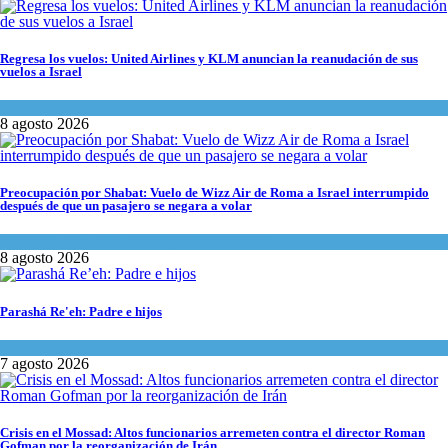
Regresa los vuelos: United Airlines y KLM anuncian la reanudación de sus
vuelos a Israel
Economía y Negocios
8 agosto 2026
Preocupación por Shabat: Vuelo de Wizz Air de Roma a Israel interrumpido
después de que un pasajero se negara a volar
Cultura y Sociedad
,
Israel y Medio Oriente
8 agosto 2026
Parashá Re'eh: Padre e hijos
Espiritualidad
,
Tema del día
7 agosto 2026
Crisis en el Mossad: Altos funcionarios arremeten contra el director Roman
Gofman por la reorganización de Irán