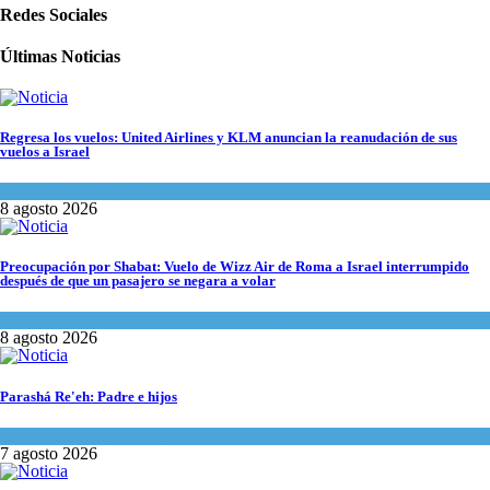
Redes Sociales
Últimas Noticias
Regresa los vuelos: United Airlines y KLM anuncian la reanudación de sus
vuelos a Israel
Economía y Negocios
8 agosto 2026
Preocupación por Shabat: Vuelo de Wizz Air de Roma a Israel interrumpido
después de que un pasajero se negara a volar
Cultura y Sociedad
,
Israel y Medio Oriente
8 agosto 2026
Parashá Re'eh: Padre e hijos
Espiritualidad
,
Tema del día
7 agosto 2026