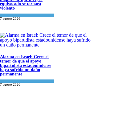
equivocado se tornara
violento
Tema del día
7 agosto 2026
Alarma en Israel: Crece el
temor de que el apoyo
bipartidista estadounidense
haya sufrido un daño
permanente
Israel y Medio Oriente
7 agosto 2026