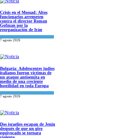
Crisis en el Mossad: Altos
funcionarios arremeten
contra el director Roman
Gofman por la
reorganización de Irán
Tema del día
7 agosto 2026
Bulgaria: Adolescentes judíos
italianos fueron víctimas de
un ataque antisemita en
medio de una creciente
hostilidad en toda Europa
Cultura y Sociedad
,
Tema del día
7 agosto 2026
Dos israelíes escapan de Jenin
después de que un giro
equivocado se tornara
violento