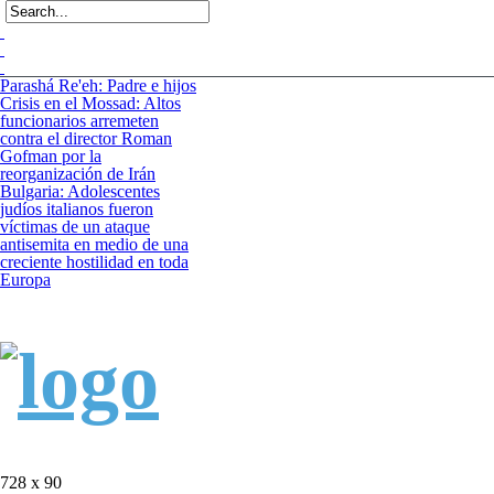
Parashá Re'eh: Padre e hijos
Crisis en el Mossad: Altos
funcionarios arremeten
contra el director Roman
Gofman por la
reorganización de Irán
Bulgaria: Adolescentes
judíos italianos fueron
víctimas de un ataque
antisemita en medio de una
creciente hostilidad en toda
Europa
728 x 90