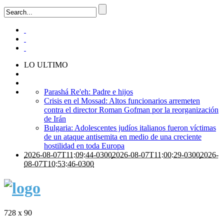
LO ULTIMO
Parashá Re'eh: Padre e hijos
Crisis en el Mossad: Altos funcionarios arremeten
contra el director Roman Gofman por la reorganización
de Irán
Bulgaria: Adolescentes judíos italianos fueron víctimas
de un ataque antisemita en medio de una creciente
hostilidad en toda Europa
2026-08-07T11:09:44-0300
2026-08-07T11:00:29-0300
2026-
08-07T10:53:46-0300
728 x 90