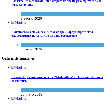
Dos israelíes escapan de Jenin después de que un giro equivocado se
tornara violento
Tema del día
7 agosto 2026
Alarma en Israel: Crece el temor de que el apoyo bipartidista
estadounidense haya sufrido un daño permanente
Israel y Medio Oriente
7 agosto 2026
Galería de Imagenes
Cientos de personas asistieron a “Mishnathon” en la comunidad siria
de Flatbush
Actualidad comunitaria
28 mayo 2019