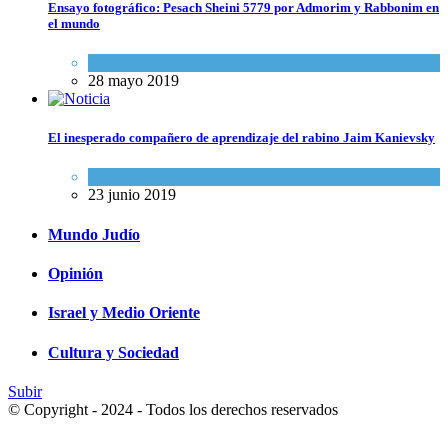
Ensayo fotográfico: Pesach Sheini 5779 por Admorim y Rabbonim en
el mundo
Actualidad comunitaria
28 mayo 2019
El inesperado compañero de aprendizaje del rabino Jaim Kanievsky
Espiritualidad
,
Tema del día
23 junio 2019
Mundo Judío
Opinión
Israel y Medio Oriente
Cultura y Sociedad
Subir
© Copyright - 2024 - Todos los derechos reservados