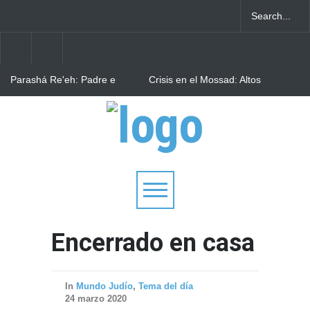
Parashá Re'eh: Padre e
Crisis en el Mossad: Altos
hijos
funcionarios arremeten
contra el director Roman
Gofman por la
Bulgaria: Adolescentes
reorganización de Irán
judíos italianos fueron
víctimas de un ataque
antisemita en medio de una
creciente hostilidad en toda
Europa
Encerrado en casa
In
Mundo Judío
,
Tema del día
24 marzo 2020