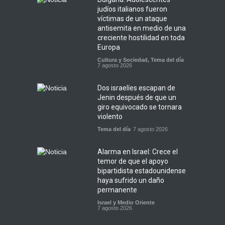
judíos italianos fueron
víctimas de un ataque
antisemita en medio de una
creciente hostilidad en toda
Europa
Cultura y Sociedad
,
Tema del día
7 agosto 2026
Dos israelíes escapan de
Jenin después de que un
giro equivocado se tornara
violento
Tema del día
7 agosto 2026
Alarma en Israel: Crece el
temor de que el apoyo
bipartidista estadounidense
haya sufrido un daño
permanente
Israel y Medio Oriente
7 agosto 2026