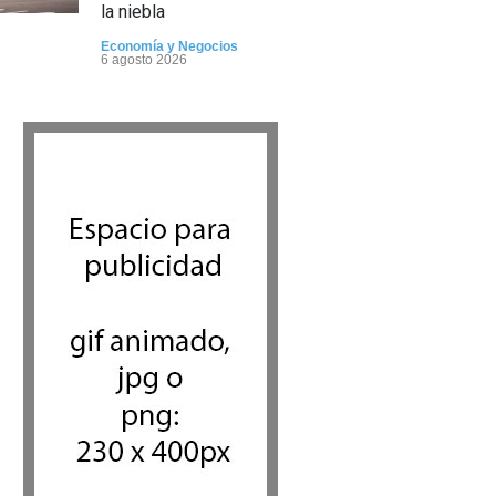
la niebla
Economía y Negocios
6 agosto 2026
5 datos para Shabat
Opinión
,
Tema del día
6 agosto 2026
Los abuelos de Herzl son
enterrados de nuevo en
Jerusalem, cumpliendo así su
último deseo
Mundo Judío
5 agosto 2026