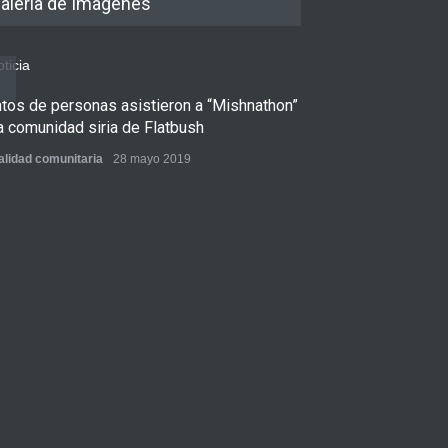
alería de Imagenes
ntos de personas asistieron a “Mishnathon”
Ensayo fotográfi
a comunidad siria de Flatbush
Admorim y Rabb
alidad comunitaria
28 mayo 2019
Actualidad comunita