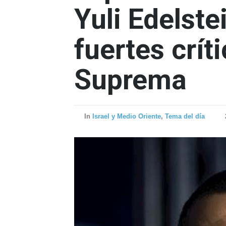
Yuli Edelste
fuertes crít
Suprema
In
Israel y Medio Oriente
,
Tema del día