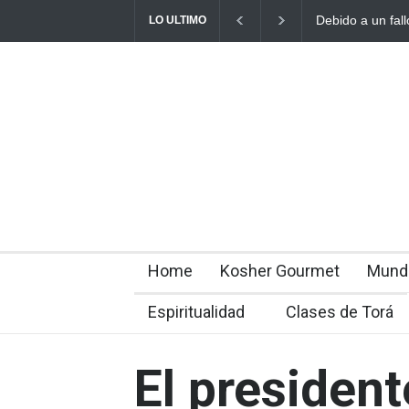
Debido a un fall
LO ULTIMO
rabínicos se enf
Home
Kosher Gourmet
Mund
Espiritualidad
Clases de Torá
El president