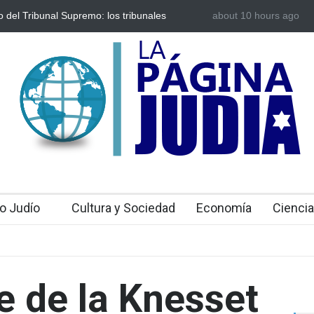
o del Tribunal Supremo: los tribunales
about 10 hours ago
Tecnología israelí o
rentan a un cierre a partir del domingo
irlandés se enfrenta 
o Judío
Cultura y Sociedad
Economía
Ciencia
e de la Knesset