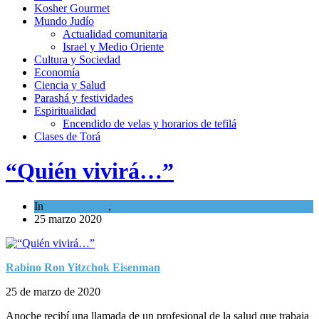
Kosher Gourmet
Mundo Judío
Actualidad comunitaria
Israel y Medio Oriente
Cultura y Sociedad
Economía
Ciencia y Salud
Parashá y festividades
Espiritualidad
Encendido de velas y horarios de tefilá
Clases de Torá
“Quién vivirá…”
In
Espiritualidad
,
Tema del día
25 marzo 2020
Rabino Ron Yitzchok Eisenman
25 de marzo de 2020
Anoche recibí una llamada de un profesional de la salud que trabaja