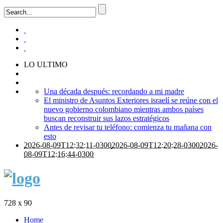
LO ULTIMO
Una década después: recordando a mi madre
El ministro de Asuntos Exteriores israelí se reúne con el
nuevo gobierno colombiano mientras ambos países
buscan reconstruir sus lazos estratégicos
Antes de revisar tu teléfono: comienza tu mañana con
esto
2026-08-09T12:32:11-0300
2026-08-09T12:20:28-0300
2026-
08-09T12:16:44-0300
728 x 90
Home