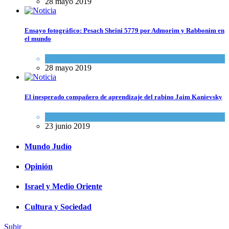
28 mayo 2019
Ensayo fotográfico: Pesach Sheini 5779 por Admorim y Rabbonim en
el mundo
Actualidad comunitaria
28 mayo 2019
El inesperado compañero de aprendizaje del rabino Jaim Kanievsky
Espiritualidad
,
Tema del día
23 junio 2019
Mundo Judío
Opinión
Israel y Medio Oriente
Cultura y Sociedad
Subir