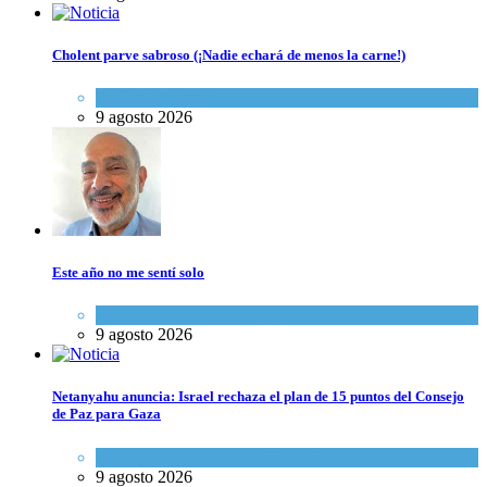
Cholent parve sabroso (¡Nadie echará de menos la carne!)
Kosher Gourmet
9 agosto 2026
Este año no me sentí solo
Espiritualidad
,
Tema del día
9 agosto 2026
Netanyahu anuncia: Israel rechaza el plan de 15 puntos del Consejo
de Paz para Gaza
Israel y Medio Oriente
,
Tema del día
9 agosto 2026