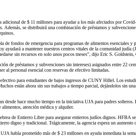
icional de $ 11 millones para ayudar a los más afectados por Covid-19,
nos. Además, se distribuirá una combinación de préstamos y subvencione
rquinos.
la de fondos de emergencia para programas de alimentos esenciales y pa
y ayudará a mantener nuestros centros vitales de la comunidad judía (J
 quedarse sin recursos en solo unos pocos meses”, dijo Eric S. Goldstei
ción de préstamos y subvenciones sin intereses) asignados entre 22 ce
r al personal esencial con reservas de efectivo limitadas.
fectivo para estudiantes de bajos ingresos de CUNY Hillel. Los estudi
uchos están ahora sin sus trabajos a tiempo parcial, dejándolos sin una 
n desde hace mucho tiempo en la iniciativa UJA para padres solteros. L
 alimentos, atención médica y alquiler.
brea de Entierro Libre para asegurar entierros judíos dignos. HFBA se
entierro digno y tradicional. Trágicamente, la agencia espera un aumento
e UJA había prometido más de $ 23 millones en ayuda inmediata la sem