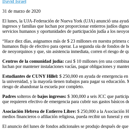
David Israel
31 de marzo de 2020
El lunes, la UJA-Federación de Nueva York (UJA) anunció una ayuda ad
ingresos y familias que luchan por proporcionar entierros judíos dig
servicios humanos y oportunidades de participación judía a los neoyo
“Hace diez días, asignamos más de $ 23 millones en nuestra primera o
humanos flujo de efectivo para operar. La segunda ola de fondos de ho
de neoyorquinos y que, sin asistencia inmediata, corren el riesgo de
Centros de la comunidad judía:
casi $ 10 millones (en una combina
luchan por mantener instalaciones vacías, pagar obligaciones y mantene
Estudiantes de CUNY Hillel:
$ 250,000 en ayuda de emergencia en e
la universidad, y la mayoría tienen trabajos para pagar su educación. M
riesgo de abandonar la escuela por completo.
Padres
solteros de
bajos ingresos:
$ 300,000 a seis JCC que participa
que requieren efectivo de emergencia para cubrir sus gastos básicos de
Asociación Hebrea de Entierro Libre:
$ 250,000 a la Asociación He
medios financieros o afiliación religiosa, pueda recibir un funeral y 
El anuncio del lunes de fondos adicionales se produjo después de qu