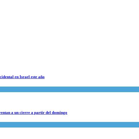
cidental en Israel este año
rentan a un cierre a partir del domingo