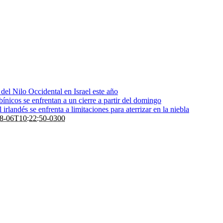
s del Nilo Occidental en Israel este año
bínicos se enfrentan a un cierre a partir del domingo
rlandés se enfrenta a limitaciones para aterrizar en la niebla
8-06T10:22:50-0300