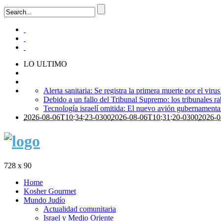
LO ULTIMO
Alerta sanitaria: Se registra la primera muerte por el viru
Debido a un fallo del Tribunal Supremo: los tribunales ra
Tecnología israelí omitida: El nuevo avión gubernamental i
2026-08-06T10:34:23-0300
2026-08-06T10:31:20-0300
2026-0
728 x 90
Home
Kosher Gourmet
Mundo Judío
Actualidad comunitaria
Israel y Medio Oriente