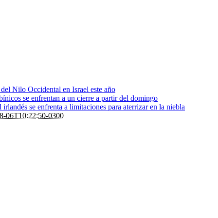
s del Nilo Occidental en Israel este año
bínicos se enfrentan a un cierre a partir del domingo
rlandés se enfrenta a limitaciones para aterrizar en la niebla
8-06T10:22:50-0300