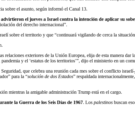
a sobre el asunto, según informó el Canal 13.
dvirtieron el jueves a Israel contra la intención de aplicar su so
violación del derecho internacional”.
aelí sobre el territorio y que “continuará vigilando de cerca la situaci
n.
las relaciones exteriores de la Unión Europea, elija de esta manera dar 
a pandemia y el ‘estatus de los territorios’”, dijo el ministerio en un co
 Seguridad, que celebra una reunión cada mes sobre el conflicto israelí-
ador” para la “
solución de dos Estados
” respaldada internacionalmente,
ión mientras la amigable administración Trump está en el cargo.
urante la Guerra de los Seis Días de 1967
. Los
palestinos
buscan esos