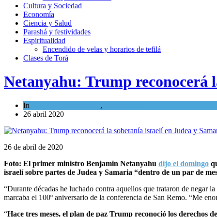
Cultura y Sociedad
Economía
Ciencia y Salud
Parashá y festividades
Espiritualidad
Encendido de velas y horarios de tefilá
Clases de Torá
Netanyahu: Trump reconocerá la
In
Israel y Medio Oriente
,
Tema del día
26 abril 2020
26 de abril de 2020
Foto: El primer ministro Benjamin Netanyahu
dijo el domingo
qu
israelí sobre partes de Judea y Samaria “dentro de un par de me
“Durante décadas he luchado contra aquellos que trataron de negar la
marcaba el 100º aniversario de la conferencia de San Remo. “Me enorg
“
Hace tres meses, el plan de paz Trump reconoció los derechos d