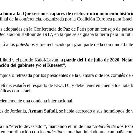
á honrada. Que seremos capaces de celebrar otro momento histórico
inal de la conferencia, organizada por la Coalición Europea para Israel
s adoptadas en la Conferencia de Paz de París por un consejo de países
eclaración Balfour de 1917, en la que se asignaba la tierra para un futu
ció a los
palestinos
y fue rechazado por gran parte de la comunidad inter
 Likud y el partido Kajol-Lavan,
a partir del 1 de julio de 2020, Ne
ción del gabinete y/o el Knesset”
.
mpida o retrasada por los presidentes de la Cámara o de los comités de
lí necesitaría el respaldo de EE.UU., y debe tener en cuenta los tratado
áticas con Israel.
recientemente una condena internacional.
es de Jordania,
Ayman Safadi
, se había acercado a sus homólogos de v
ía un “efecto devastador”, marcando el fin de una “
solución de dos Est
n en coordinación con los
palestinos
, que han iniciado una campaña cont