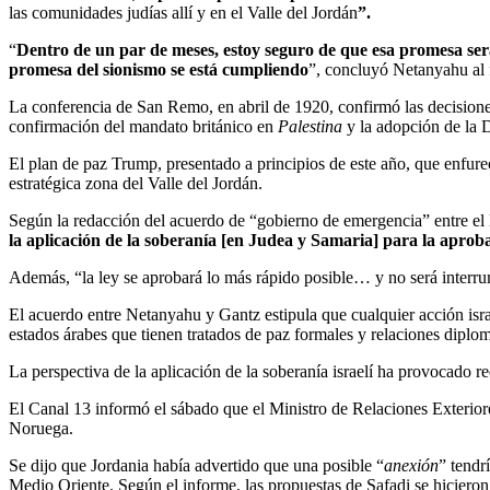
las comunidades judías allí y en el Valle del Jordán
”.
“
Dentro de un par de meses, estoy seguro de que esa promesa ser
promesa del sionismo se está cumpliendo
”, concluyó Netanyahu al f
La conferencia de San Remo, en abril de 1920, confirmó las decisione
confirmación del mandato británico en
Palestina
y la adopción de la D
El plan de paz Trump, presentado a principios de este año, que enfure
estratégica zona del Valle del Jordán.
Según la redacción del acuerdo de “gobierno de emergencia” entre el
la aplicación de la soberanía [en Judea y Samaria] para la aproba
Además, “la ley se aprobará lo más rápido posible… y no será interru
El acuerdo entre Netanyahu y Gantz estipula que cualquier acción israe
estados árabes que tienen tratados de paz formales y relaciones diplom
La perspectiva de la aplicación de la soberanía israelí ha provocado 
El Canal 13 informó el sábado que el Ministro de Relaciones Exterior
Noruega.
Se dijo que Jordania había advertido que una posible “
anexión
” tendr
Medio Oriente. Según el informe, las propuestas de Safadi se hiciero