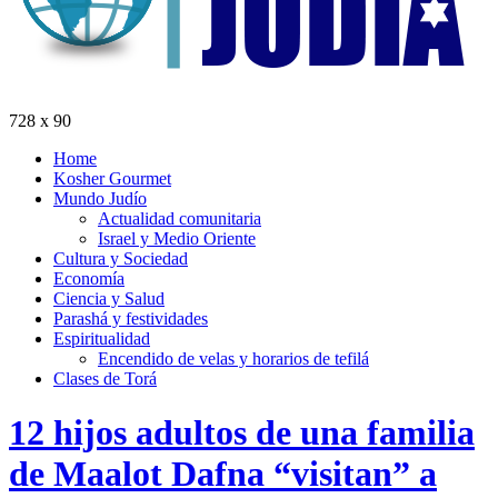
728 x 90
Home
Kosher Gourmet
Mundo Judío
Actualidad comunitaria
Israel y Medio Oriente
Cultura y Sociedad
Economía
Ciencia y Salud
Parashá y festividades
Espiritualidad
Encendido de velas y horarios de tefilá
Clases de Torá
12 hijos adultos de una familia
de Maalot Dafna “visitan” a