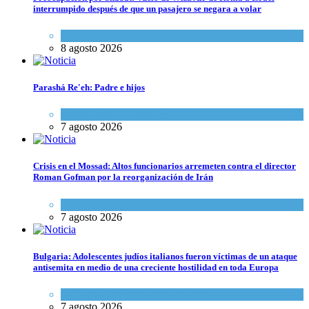
interrumpido después de que un pasajero se negara a volar
Cultura y Sociedad
,
Israel y Medio Oriente
8 agosto 2026
Parashá Re'eh: Padre e hijos
Espiritualidad
,
Tema del día
7 agosto 2026
Crisis en el Mossad: Altos funcionarios arremeten contra el director
Roman Gofman por la reorganización de Irán
Tema del día
7 agosto 2026
Bulgaria: Adolescentes judíos italianos fueron víctimas de un ataque
antisemita en medio de una creciente hostilidad en toda Europa
Cultura y Sociedad
,
Tema del día
7 agosto 2026