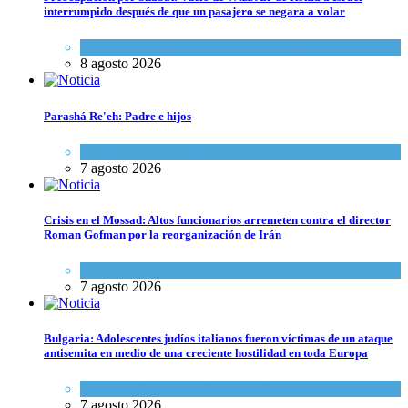
interrumpido después de que un pasajero se negara a volar
Cultura y Sociedad
,
Israel y Medio Oriente
8 agosto 2026
Parashá Re'eh: Padre e hijos
Espiritualidad
,
Tema del día
7 agosto 2026
Crisis en el Mossad: Altos funcionarios arremeten contra el director
Roman Gofman por la reorganización de Irán
Tema del día
7 agosto 2026
Bulgaria: Adolescentes judíos italianos fueron víctimas de un ataque
antisemita en medio de una creciente hostilidad en toda Europa
Cultura y Sociedad
,
Tema del día
7 agosto 2026