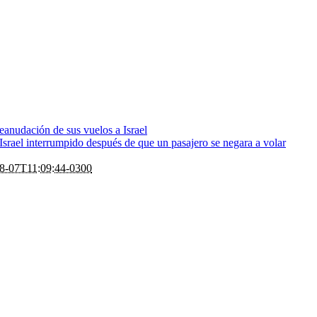
eanudación de sus vuelos a Israel
rael interrumpido después de que un pasajero se negara a volar
8-07T11:09:44-0300