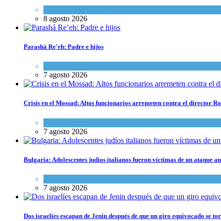
Cultura y Sociedad
,
Israel y Medio Oriente
8 agosto 2026
Parashá Re'eh: Padre e hijos
Espiritualidad
,
Tema del día
7 agosto 2026
Crisis en el Mossad: Altos funcionarios arremeten contra el director
Tema del día
7 agosto 2026
Bulgaria: Adolescentes judíos italianos fueron víctimas de un ataque a
Cultura y Sociedad
,
Tema del día
7 agosto 2026
Dos israelíes escapan de Jenin después de que un giro equivocado se to