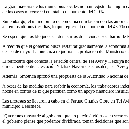
La gran mayoría de los municipios locales no han registrado ningún ca
de los casos nuevos: 99 en total, o un aumento del 2,9%.
Sin embargo, el último punto de epidemia en relación con las autorid
allí en los últimos tres días, lo que representa un aumento del 43.5% e
Se espera que los bloqueos en dos barrios de la ciudad y el barrio 
A medida que el gobierno busca restaurar gradualmente la economía a o
del 16 de mayo. La mudanza requerirá la aprobación del Ministerio de
El ferrocarril que conecta la estación central de Tel Aviv y Herzliya n
directamente entre la estación Yitzhak Navon de Jerusalén, Tel Aviv y
Además, Smotrich aprobó una propuesta de la Autoridad Nacional de T
A pesar de las medidas para reabrir la economía, los trabajadores ind
noche en contra de lo que perciben como un apoyo financiero insufici
Las protestas se llevaron a cabo en el Parque Charles Clore en Tel Av
municipio Beersheba.
“Queremos mostrarle al gobierno que no puede dividirnos en sectores”
el gobierno piense que podemos dividirnos, toman decisiones que so