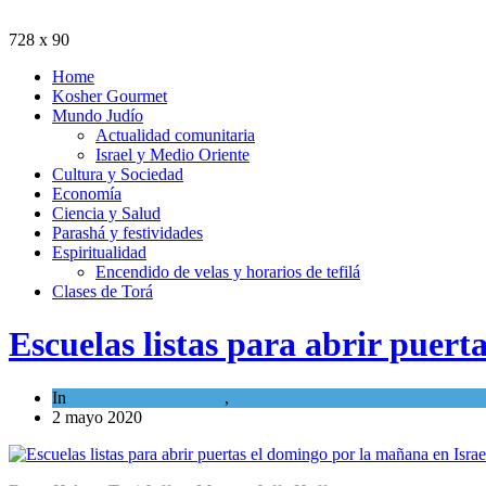
728 x 90
Home
Kosher Gourmet
Mundo Judío
Actualidad comunitaria
Israel y Medio Oriente
Cultura y Sociedad
Economía
Ciencia y Salud
Parashá y festividades
Espiritualidad
Encendido de velas y horarios de tefilá
Clases de Torá
Escuelas listas para abrir puert
In
Israel y Medio Oriente
,
Tema del día
2 mayo 2020