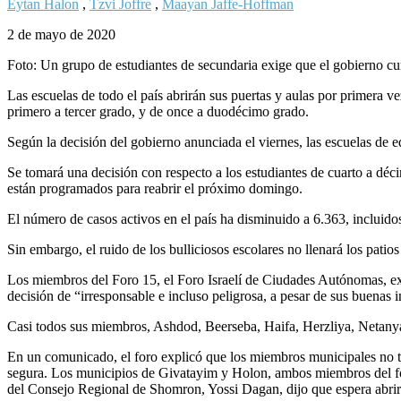
Eytan Halon
,
Tzvi Joffre
,
Maayan Jaffe-Hoffman
2 de mayo de 2020
Foto: Un grupo de estudiantes de secundaria exige que el gobierno cum
Las escuelas de todo el país abrirán sus puertas y aulas por primera 
primero a tercer grado, y de once a duodécimo grado.
Según la decisión del gobierno anunciada el viernes, las escuelas de 
Se tomará una decisión con respecto a los estudiantes de cuarto a déc
están programados para reabrir el próximo domingo.
El número de casos activos en el país ha disminuido a 6.363, incluid
Sin embargo, el ruido de los bulliciosos escolares no llenará los patio
Los miembros del Foro 15, el Foro Israelí de Ciudades Autónomas, ex
decisión de “irresponsable e incluso peligrosa, a pesar de sus buenas 
Casi todos sus miembros, Ashdod, Beerseba, Haifa, Herzliya, Netanya
En un comunicado, el foro explicó que los miembros municipales no te
segura. Los municipios de Givatayim y Holon, ambos miembros del for
del Consejo Regional de Shomron, Yossi Dagan, dijo que espera abrir 