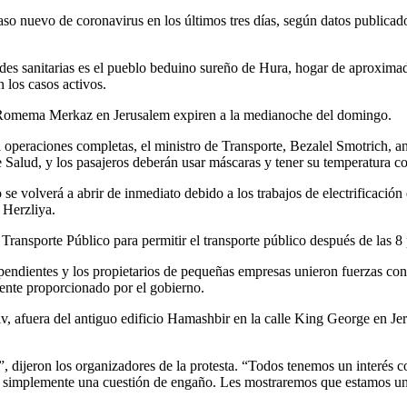
so nuevo de coronavirus en los últimos tres días, según datos publicados
ades sanitarias es el pueblo beduino sureño de Hura, hogar de aproxim
n los casos activos.
de Romema Merkaz en Jerusalem expiren a la medianoche del domingo.
peraciones completas, el ministro de Transporte, Bezalel Smotrich, anu
 Salud, y los pasajeros deberán usar máscaras y tener su temperatura c
o se volverá a abrir de inmediato debido a los trabajos de electrificación
 Herzliya.
ransporte Público para permitir el transporte público después de las 8
ependientes y los propietarios de pequeñas empresas unieron fuerzas co
ente proporcionado por el gobierno.
iv, afuera del antiguo edificio Hamashbir en la calle King George en J
, dijeron los organizadores de la protesta. “Todos tenemos un interés c
n simplemente una cuestión de engaño. Les mostraremos que estamos un