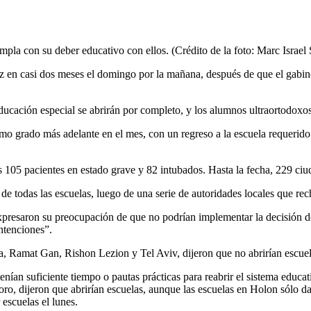
pla con su deber educativo con ellos. (Crédito de la foto: Marc Israel
vez en casi dos meses el domingo por la mañana, después de que el gabin
educación especial se abrirán por completo, y los alumnos ultraortodox
imo grado más adelante en el mes, con un regreso a la escuela requerido 
os 105 pacientes en estado grave y 82 intubados. Hasta la fecha, 229 c
s de todas las escuelas, luego de una serie de autoridades locales que re
presaron su preocupación de que no podrían implementar la decisión de
intenciones”.
, Ramat Gan, Rishon Lezion y Tel Aviv, dijeron que no abrirían escue
nían suficiente tiempo o pautas prácticas para reabrir el sistema educ
o, dijeron que abrirían escuelas, aunque las escuelas en Holon sólo d
escuelas el lunes.