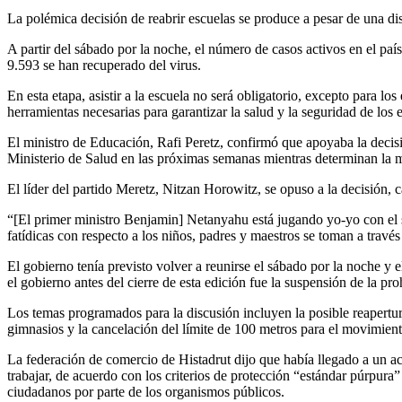
La polémica decisión de reabrir escuelas se produce a pesar de una 
A partir del sábado por la noche, el número de casos activos en el pa
9.593 se han recuperado del virus.
En esta etapa, asistir a la escuela no será obligatorio, excepto para l
herramientas necesarias para garantizar la salud y la seguridad de los 
El ministro de Educación, Rafi Peretz, confirmó que apoyaba la decisió
Ministerio de Salud en las próximas semanas mientras determinan la me
El líder del partido Meretz, Nitzan Horowitz, se opuso a la decisión, 
“[El primer ministro Benjamin] Netanyahu está jugando yo-yo con el s
fatídicas con respecto a los niños, padres y maestros se toman a travé
El gobierno tenía previsto volver a reunirse el sábado por la noche y 
el gobierno antes del cierre de esta edición fue la suspensión de la pr
Los temas programados para la discusión incluyen la posible reapertura
gimnasios y la cancelación del límite de 100 metros para el movimiento
La federación de comercio de Histadrut dijo que había llegado a un a
trabajar, de acuerdo con los criterios de protección “estándar púrpura”
ciudadanos por parte de los organismos públicos.