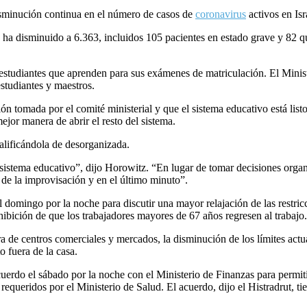
disminución continua en el número de casos de
coronavirus
activos en Isr
ís ha disminuido a 6.363, incluidos 105 pacientes en estado grave y 82 
os estudiantes que aprenden para sus exámenes de matriculación. El Minis
estudiantes y maestros.
n tomada por el comité ministerial y que el sistema educativo está list
jor manera de abrir el resto del sistema.
calificándola de desorganizada.
istema educativo”, dijo Horowitz. “En lugar de tomar decisiones organi
s de la improvisación y en el último minuto”.
el domingo por la noche para discutir una mayor relajación de las restr
ohibición de que los trabajadores mayores de 67 años regresen al trabajo.
 de centros comerciales y mercados, la disminución de los límites actual
 fuera de la casa.
cuerdo el sábado por la noche con el Ministerio de Finanzas para permi
 requeridos por el Ministerio de Salud. El acuerdo, dijo el Histradrut, t