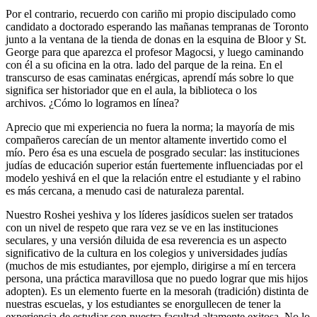
Por el contrario, recuerdo con cariño mi propio discipulado como
candidato a doctorado esperando las mañanas tempranas de Toronto
junto a la ventana de la tienda de donas en la esquina de Bloor y St.
George para que aparezca el profesor Magocsi, y luego caminando
con él a su oficina en la otra. lado del parque de la reina. En el
transcurso de esas caminatas enérgicas, aprendí más sobre lo que
significa ser historiador que en el aula, la biblioteca o los
archivos. ¿Cómo lo logramos en línea?
Aprecio que mi experiencia no fuera la norma; la mayoría de mis
compañeros carecían de un mentor altamente invertido como el
mío. Pero ésa es una escuela de posgrado secular: las instituciones
judías de educación superior están fuertemente influenciadas por el
modelo yeshivá en el que la relación entre el estudiante y el rabino
es más cercana, a menudo casi de naturaleza parental.
Nuestro Roshei yeshiva y los líderes jasídicos suelen ser tratados
con un nivel de respeto que rara vez se ve en las instituciones
seculares, y una versión diluida de esa reverencia es un aspecto
significativo de la cultura en los colegios y universidades judías
(muchos de mis estudiantes, por ejemplo, dirigirse a mí en tercera
persona, una práctica maravillosa que no puedo lograr que mis hijos
adopten). Es un elemento fuerte en la mesorah (tradición) distinta de
nuestras escuelas, y los estudiantes se enorgullecen de tener la
experiencia de estudiar con nuestra facultad altamente exitosa. No lo