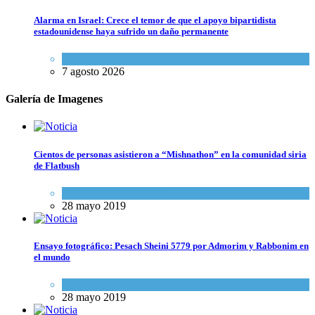
Alarma en Israel: Crece el temor de que el apoyo bipartidista
estadounidense haya sufrido un daño permanente
Israel y Medio Oriente
7 agosto 2026
Galería de Imagenes
Cientos de personas asistieron a “Mishnathon” en la comunidad siria
de Flatbush
Actualidad comunitaria
28 mayo 2019
Ensayo fotográfico: Pesach Sheini 5779 por Admorim y Rabbonim en
el mundo
Actualidad comunitaria
28 mayo 2019