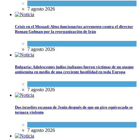
Espiritualidad
,
Tema del día
7 agosto 2026
Crisis en el Mossad: Altos funcionarios arremeten contra el director
Roman Gofman por la reorganización de Irán
Tema del día
7 agosto 2026
Bulgaria: Adolescentes judíos italianos fueron víctimas de un ataque
antisemita en medio de una creciente hostilidad en toda Europa
Cultura y Sociedad
,
Tema del día
7 agosto 2026
Dos israelíes escapan de Jenin después de que un giro equivocado se
tornara violento
Tema del día
7 agosto 2026