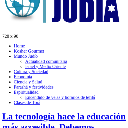
728 x 90
Home
Kosher Gourmet
Mundo Judío
Actualidad comunitaria
Israel y Medio Oriente
Cultura y Sociedad
Economía
Ciencia y Salud
Parashá y festividades
Espiritualidad
Encendido de velas y horarios de tefilá
Clases de Torá
La tecnología hace la educación
más accesible. Debemos