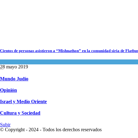
6 agosto 2026
Los abuelos de Herzl son enterrados de nuevo en Jerusalem, cumpliendo así su
Cientos de personas asistieron a “Mishnathon” en la comunidad siria de Flatbu
último deseo
Actualidad comunitaria
Mundo Judío
28 mayo 2019
5 agosto 2026
Mundo Judío
Opinión
Israel y Medio Oriente
Cultura y Sociedad
Subir
© Copyright - 2024 - Todos los derechos reservados