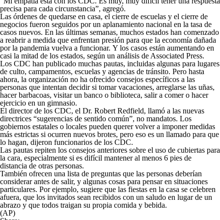
“Mi empatía está con los CDC. Es muy, muy difícil tener una respuesta
precisa para cada circunstancia”, agregó.
Las órdenes de quedarse en casa, el cierre de escuelas y el cierre de
negocios fueron seguidos por un aplanamiento nacional en la tasa de
casos nuevos. En las últimas semanas, muchos estados han comenzado
a reabrir a medida que enfrentan presión para que la economía dañada
por la pandemia vuelva a funcionar. Y los casos están aumentando en
casi la mitad de los estados, según un análisis de Associated Press.
Los CDC han publicado muchas pautas, incluidas algunas para lugares
de culto, campamentos, escuelas y agencias de tránsito. Pero hasta
ahora, la organización no ha ofrecido consejos específicos a las
personas que intentan decidir si tomar vacaciones, arreglarse las uñas,
hacer barbacoas, visitar un banco o biblioteca, salir a comer o hacer
ejercicio en un gimnasio.
El director de los CDC, el Dr. Robert Redfield, llamó a las nuevas
directrices “sugerencias de sentido común”, no mandatos. Los
gobiernos estatales o locales pueden querer volver a imponer medidas
más estrictas si ocurren nuevos brotes, pero eso es un llamado para que
lo hagan, dijeron funcionarios de los CDC.
Las pautas repiten los consejos anteriores sobre el uso de cubiertas para
la cara, especialmente si es difícil mantener al menos 6 pies de
distancia de otras personas.
También ofrecen una lista de preguntas que las personas deberían
considerar antes de salir, y algunas cosas para pensar en situaciones
particulares. Por ejemplo, sugiere que las fiestas en la casa se celebren
afuera, que los invitados sean recibidos con un saludo en lugar de un
abrazo y que todos traigan su propia comida y bebida.
(AP)