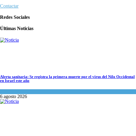
Contactar
5 datos para Shabat
Redes Sociales
Opinión
,
Tema del día
Últimas Noticias
6 agosto 2026
Los abuelos de Herzl son enterrados de nuevo en Jerusalem, cumpliendo así su
último deseo
Mundo Judío
5 agosto 2026
Alerta sanitaria: Se registra la primera muerte por el virus del Nilo Occidental
en Israel este año
Ciencia y Salud
6 agosto 2026
Los abuelos de Herzl son enterrados de nuevo en Jerusalem, cumpliendo así su 
Mundo Judío
5 agosto 2026