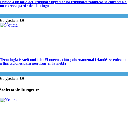
Debido a un fallo del Tribunal Supremo: los tribunales rabínicos se enfrentan a
un cierre a partir del domingo
Tema del día
6 agosto 2026
Tecnología israelí omitida: El nuevo avión gubernamental irlandés se enfrenta
a limitaciones para aterrizar en la niebla
Economía y Negocios
Violación de la frontera: Decenas de israelíes cruzan al Líbano
6 agosto 2026
Tema del día
Galería de Imagenes
5 agosto 2026
5 datos para Shabat
Opinión
,
Tema del día