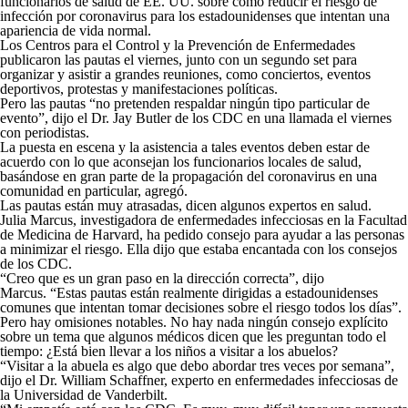
funcionarios de salud de EE. UU. sobre cómo reducir el riesgo de
infección por coronavirus para los estadounidenses que intentan una
apariencia de vida normal.
Los Centros para el Control y la Prevención de Enfermedades
publicaron las pautas el viernes, junto con un segundo set para
organizar y asistir a grandes reuniones, como conciertos, eventos
deportivos, protestas y manifestaciones políticas.
Pero las pautas “no pretenden respaldar ningún tipo particular de
evento”, dijo el Dr. Jay Butler de los CDC en una llamada el viernes
con periodistas.
La puesta en escena y la asistencia a tales eventos deben estar de
acuerdo con lo que aconsejan los funcionarios locales de salud,
basándose en gran parte de la propagación del coronavirus en una
comunidad en particular, agregó.
Las pautas están muy atrasadas, dicen algunos expertos en salud.
Julia Marcus, investigadora de enfermedades infecciosas en la Facultad
de Medicina de Harvard, ha pedido consejo para ayudar a las personas
a minimizar el riesgo. Ella dijo que estaba encantada con los consejos
de los CDC.
“Creo que es un gran paso en la dirección correcta”, dijo
Marcus. “Estas pautas están realmente dirigidas a estadounidenses
comunes que intentan tomar decisiones sobre el riesgo todos los días”.
Pero hay omisiones notables. No hay nada ningún consejo explícito
sobre un tema que algunos médicos dicen que les preguntan todo el
tiempo: ¿Está bien llevar a los niños a visitar a los abuelos?
“Visitar a la abuela es algo que debo abordar tres veces por semana”,
dijo el Dr. William Schaffner, experto en enfermedades infecciosas de
la Universidad de Vanderbilt.