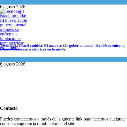
Tema del día
6 agosto 2026
Tecnología israelí omitida: El nuevo avión gubernamental irlandés se enfrenta
Tecnología israelí omitida: El nuevo avión gubernamental irlandés se enfrenta a
a limitaciones para aterrizar en la niebla
Economía y Negocios
Economía y Negocios
6 agosto 2026
6 agosto 2026
5 datos para Shabat
Contacto
Opinión
,
Tema del día
6 agosto 2026
Puedes contactarnos a través del siguiente link para hacernos cualquier
consulta, sugerencia o publicitar en el sitio.