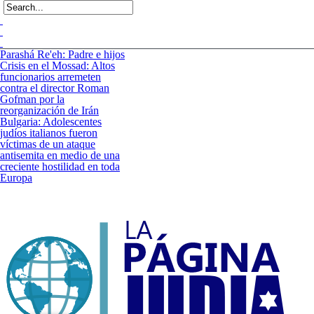
Parashá Re'eh: Padre e hijos
Crisis en el Mossad: Altos
funcionarios arremeten
contra el director Roman
Gofman por la
reorganización de Irán
Bulgaria: Adolescentes
judíos italianos fueron
víctimas de un ataque
antisemita en medio de una
creciente hostilidad en toda
Europa