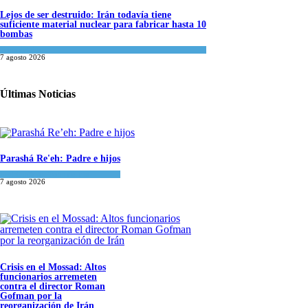
Lejos de ser destruido: Irán todavía tiene
suficiente material nuclear para fabricar hasta 10
bombas
Tema del día
7 agosto 2026
Últimas Noticias
Parashá Re'eh: Padre e hijos
Espiritualidad
,
Tema del día
7 agosto 2026
Crisis en el Mossad: Altos
funcionarios arremeten
contra el director Roman
Gofman por la
reorganización de Irán