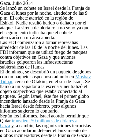
Gaza. Julio 2014
Se lanzó un cohete en Israel desde la Franja de
Gaza el lunes por la noche, alrededor de las 9
p.m. El cohete aterrizó en la región de
Eshkol. Nadie resultó herido o dañado por el
ataque. La sirena de alerta roja no sonó ya que
el seguimiento indicaba que el cohete
aterrizaría en un área abierta.
Las FDI comenzaron a tomar represalias
alrededor de las 10 de la noche del lunes. Las
FDI informan que se utilizó fuego de tanques
contra objetivos en Gaza y que aviones
israelíes golpearon las infraestructuras
subterráneas de Hamas.
El domingo, se descubrió un paquete de globos
con un paquete sospechoso adjunto en
Moshav
Tidhar,
cerca de Ofakim, en el sur de Israel. Se
llamó a un zapador a la escena y neutralizó el
objeto sospechoso que estaba conectado al
paquete. Según Israel, éste fue el primer globo
incendiario lanzado desde la Franja de Gaza
hacia Israel desde febrero, pero algunos
informes sugieren lo contrario.
Según los informes, Israel acordó permitir que
Qatar
transfiera 50 millones de dólares a
Gaza
y, a cambio, las organizaciones terroristas
en Gaza acordaron detener el lanzamiento de
globos incineradores desde la Franja de Gaza a