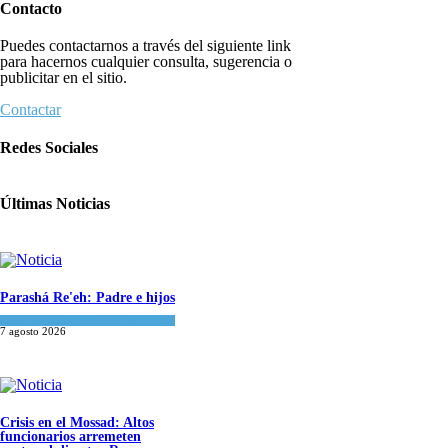
Contacto
Puedes contactarnos a través del siguiente link
para hacernos cualquier consulta, sugerencia o
publicitar en el sitio.
Contactar
Redes Sociales
Últimas Noticias
Parashá Re'eh: Padre e hijos
Espiritualidad
,
Tema del día
7 agosto 2026
Crisis en el Mossad: Altos
funcionarios arremeten