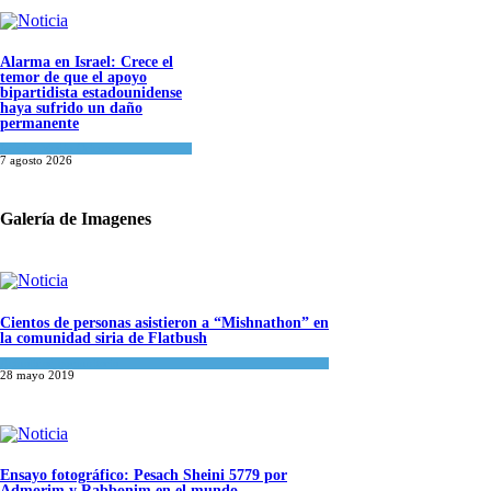
Alarma en Israel: Crece el
temor de que el apoyo
bipartidista estadounidense
haya sufrido un daño
permanente
Israel y Medio Oriente
7 agosto 2026
Galería de Imagenes
Cientos de personas asistieron a “Mishnathon” en
la comunidad siria de Flatbush
Actualidad comunitaria
28 mayo 2019
Ensayo fotográfico: Pesach Sheini 5779 por
Admorim y Rabbonim en el mundo