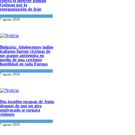
contra el director Roman
Gofman por la
reorganización de Irán
Tema del día
7 agosto 2026
Bulgaria: Adolescentes judíos
italianos fueron víctimas de
un ataque antisemita en
medio de una creciente
hostilidad en toda Europa
Cultura y Sociedad
,
Tema del día
7 agosto 2026
Dos israelíes escapan de Jenin
después de que un giro
equivocado se tornara
violento
Tema del día
7 agosto 2026