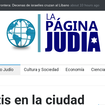
eólogos descubren tesoros de la Gran Sinagoga de Vilna
about 10 hours ago
Los abuelo
cumpliendo
o Judío
Cultura y Sociedad
Economía
Ciencia
is en la ciudad