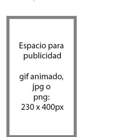
Israel recibe el submarino
más avanzado y caro jamás
construido para su armada,
reforzando así su capacidad
de disuasión submarina
Israel y Medio Oriente
,
Tema del
día
5 agosto 2026
Las reservas de sangre de
Israel son "alarmantemente
bajas"; la MDA insta al público
a donar
Ciencia y Salud
,
Tema del día
5 agosto 2026