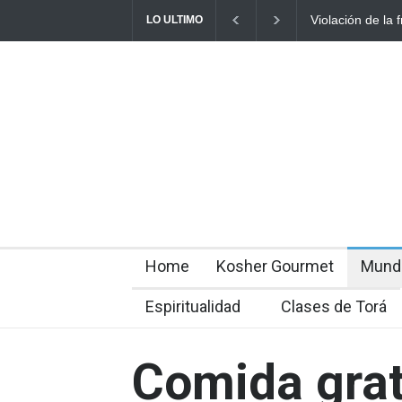
Violación de la frontera: Decenas de israelíes cruzan al Líbano
Arqu
LO ULTIMO
Home
Kosher Gourmet
Mund
Espiritualidad
Clases de Torá
Comida grat