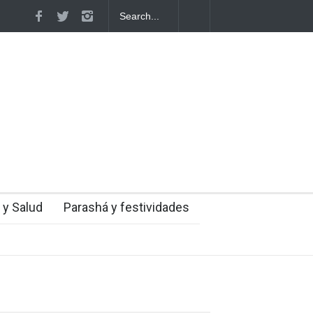
s de Herzl son enterrados de nuevo en Jerusalem,
 así su último deseo
 y Salud
Parashá y festividades