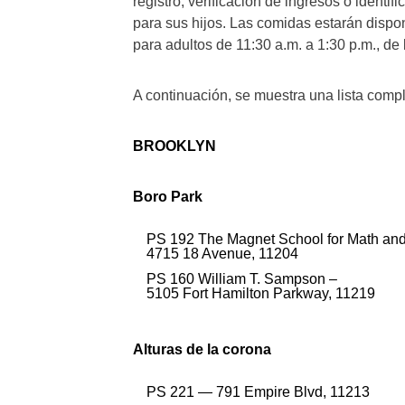
registro, verificación de ingresos o identi
para sus hijos. Las comidas estarán dispon
para adultos de 11:30 a.m. a 1:30 p.m., de 
A continuación, se muestra una lista comp
BROOKLYN
Boro Park
PS 192 The Magnet School for Math and
4715 18 Avenue, 11204
PS 160 William T. Sampson⁠ –
5105 Fort Hamilton Parkway, 11219
Alturas de la corona
PS 221⁠ — 791 Empire Blvd, 11213