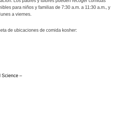
ficación. Los padres y tutores pueden recoger comidas
ibles para niños y familias de 7:30 a.m. a 11:30 a.m., y
lunes a viernes.
leta de ubicaciones de comida kosher:
 Science⁠ –