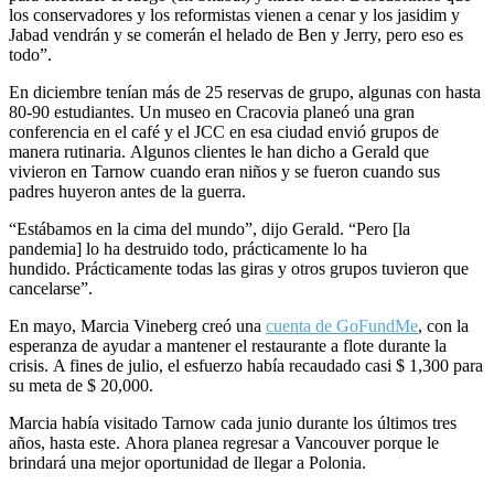
los conservadores y los reformistas vienen a cenar y los jasidim y
Jabad vendrán y se comerán el helado de Ben y Jerry, pero eso es
todo”.
En diciembre tenían más de 25 reservas de grupo, algunas con hasta
80-90 estudiantes. Un museo en Cracovia planeó una gran
conferencia en el café y el JCC en esa ciudad envió grupos de
manera rutinaria. Algunos clientes le han dicho a Gerald que
vivieron en Tarnow cuando eran niños y se fueron cuando sus
padres huyeron antes de la guerra.
“Estábamos en la cima del mundo”, dijo Gerald. “Pero [la
pandemia] lo ha destruido todo, prácticamente lo ha
hundido. Prácticamente todas las giras y otros grupos tuvieron que
cancelarse”.
En mayo, Marcia Vineberg creó una
cuenta de GoFundMe
, con la
esperanza de ayudar a mantener el restaurante a flote durante la
crisis. A fines de julio, el esfuerzo había recaudado casi $ 1,300 para
su meta de $ 20,000.
Marcia había visitado Tarnow cada junio durante los últimos tres
años, hasta este. Ahora planea regresar a Vancouver porque le
brindará una mejor oportunidad de llegar a Polonia.