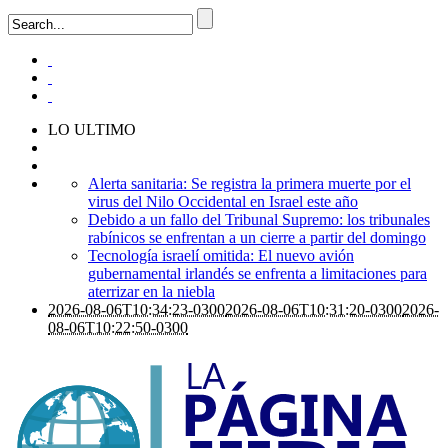
LO ULTIMO
Alerta sanitaria: Se registra la primera muerte por el
virus del Nilo Occidental en Israel este año
Debido a un fallo del Tribunal Supremo: los tribunales
rabínicos se enfrentan a un cierre a partir del domingo
Tecnología israelí omitida: El nuevo avión
gubernamental irlandés se enfrenta a limitaciones para
aterrizar en la niebla
2026-08-06T10:34:23-0300
2026-08-06T10:31:20-0300
2026-
08-06T10:22:50-0300