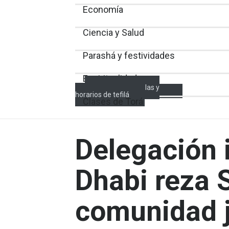
Economía
Ciencia y Salud
Parashá y festividades
Espiritualidad
Encendido de velas y
horarios de tefilá
Clases de Torá
Delegación 
Dhabi reza S
comunidad j