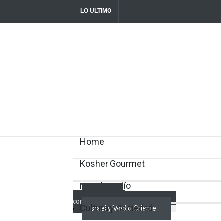
LO ULTIMO
Parashá Re'eh: Padre e hijos
Crisis en el
director Rom
2026-08-07T11:09:44-0300
Home
Kosher Gourmet
Mundo Judío
Actualidad
comunitaria
Cultura y Sociedad
Israel y Medio Oriente