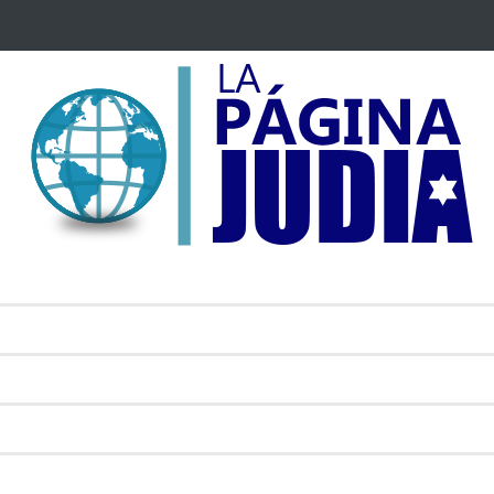
 Mossad: Altos funcionarios arremeten contra el
Bulgaria: Adolesc
an Gofman por la reorganización de Irán
ataque antisemit
toda Europa