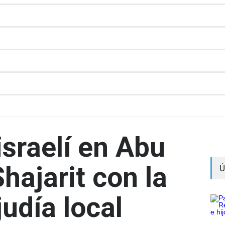
israelí en Abu
hajarit con la
Ú
udía local