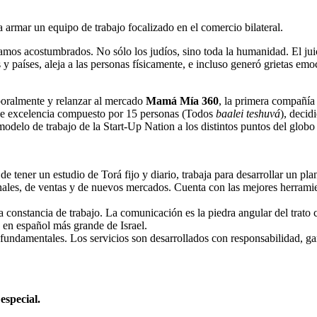
 armar un equipo de trabajo focalizado en el comercio bilateral.
tábamos acostumbrados. No sólo los judíos, sino toda la humanidad. El
 países, aleja a las personas físicamente, e incluso generó grietas emoc
boralmente y relanzar al mercado
Mamá Mía 360
, la primera compañía 
e excelencia compuesto por 15 personas (Todos
baalei teshuvá
), decid
modelo de trabajo de la Start-Up Nation a los distintos puntos del glob
 tener un estudio de Torá fijo y diario, trabaja para desarrollar un pla
onales, de ventas y de nuevos mercados. Cuenta con las mejores herrami
 la constancia de trabajo. La comunicación es la piedra angular del tra
 en español más grande de Israel.
 fundamentales. Los servicios son desarrollados con responsabilidad, g
especial.