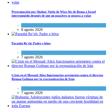
Preocupación por Shabat: Vuelo de Wizz Air de Roma a Israel
interrumpido después de que un pasajero se negara a volar
Cultura y Sociedad
,
Israel y Medio Oriente
8 agosto 2026
Parashá Re'eh: Padre e hijos
Espiritualidad
,
Tema del día
7 agosto 2026
Crisis en el Mossad: Altos funcionarios arremeten contra el director
Roman Gofman por la reorganización de Irán
Tema del día
7 agosto 2026