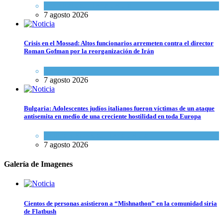
Espiritualidad
,
Tema del día
7 agosto 2026
Crisis en el Mossad: Altos funcionarios arremeten contra el director
Roman Gofman por la reorganización de Irán
Tema del día
7 agosto 2026
Bulgaria: Adolescentes judíos italianos fueron víctimas de un ataque
antisemita en medio de una creciente hostilidad en toda Europa
Cultura y Sociedad
,
Tema del día
7 agosto 2026
Galería de Imagenes
Cientos de personas asistieron a “Mishnathon” en la comunidad siria
de Flatbush