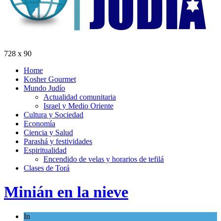
728 x 90
Home
Kosher Gourmet
Mundo Judío
Actualidad comunitaria
Israel y Medio Oriente
Cultura y Sociedad
Economía
Ciencia y Salud
Parashá y festividades
Espiritualidad
Encendido de velas y horarios de tefilá
Clases de Torá
Minián en la nieve
In
Espiritualidad