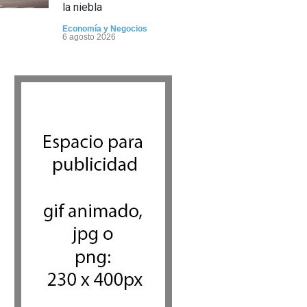
la niebla
Economía y Negocios
6 agosto 2026
5 datos para Shabat
Opinión
,
Tema del día
6 agosto 2026
Los abuelos de Herzl son
enterrados de nuevo en
Jerusalem, cumpliendo así su
último deseo
Mundo Judío
5 agosto 2026