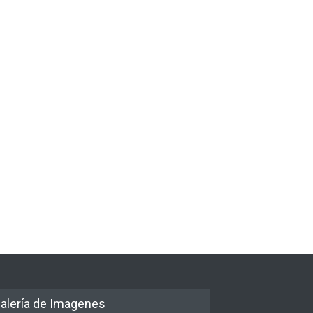
atos para Shabat
Los abuelos de Herzl son
enterrados de nuevo en
ión
,
Tema del día
6 agosto 2026
Jerusalem, cumpliendo así su
último deseo
Mundo Judío
5 agosto 2026
alería de Imagenes