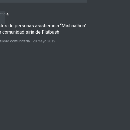
ntos de personas asistieron a “Mishnathon”
Ensayo fotográfi
a comunidad siria de Flatbush
Admorim y Rabb
alidad comunitaria
28 mayo 2019
Actualidad comunita