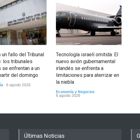
un fallo del Tribunal
Tecnología israelí omitida: El
5 d
 los tribunales
nuevo avión gubernamental
Opin
s se enfrentan a un
irlandés se enfrenta a
partir del domingo
limitaciones para aterrizar en
la niebla
ía
6 agosto 2026
Economía y Negocios
6 agosto 2026
Últimas Noticias
G