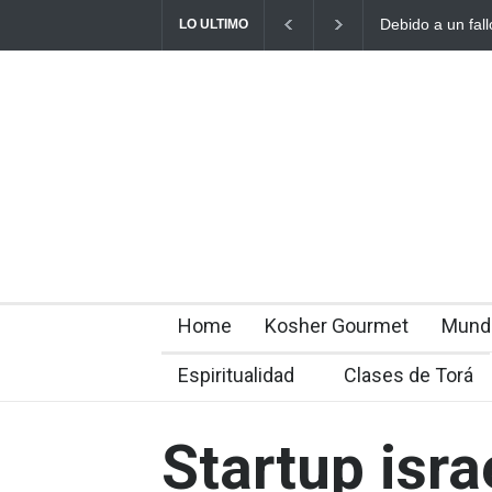
Debido a un fall
LO ULTIMO
rabínicos se enf
Home
Kosher Gourmet
Mund
Espiritualidad
Clases de Torá
Startup isra