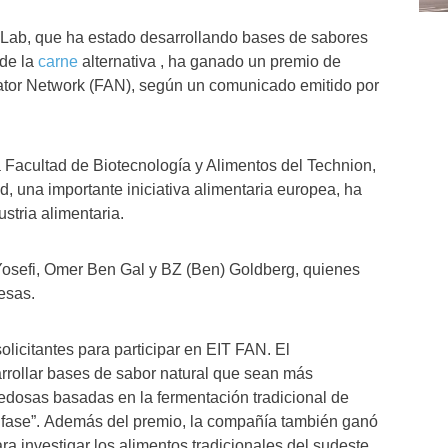
d Lab, que ha estado desarrollando bases de sabores
 de la
carne
alternativa , ha ganado un premio de
ator Network (FAN), según un comunicado emitido por
 Facultad de Biotecnología y Alimentos del Technion,
, una importante iniciativa alimentaria europea, ha
stria alimentaria.
 Yosefi, Omer Ben Gal y BZ (Ben) Goldberg, quienes
resas.
licitantes para participar en EIT FAN. El
rrollar bases de sabor natural que sean más
edosas basadas en la fermentación tradicional de
tifase”. Además del premio, la compañía también ganó
a investigar los alimentos tradicionales del sudeste