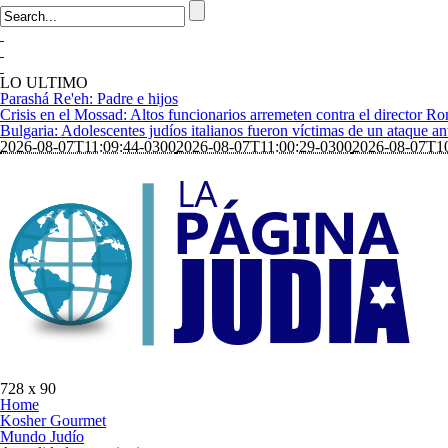
LO ULTIMO
Parashá Re'eh: Padre e hijos
Crisis en el Mossad: Altos funcionarios arremeten contra el director 
Bulgaria: Adolescentes judíos italianos fueron víctimas de un ataque a
2026-08-07T11:09:44-0300
2026-08-07T11:00:29-0300
2026-08-07T10
728 x 90
Home
Kosher Gourmet
Mundo Judío