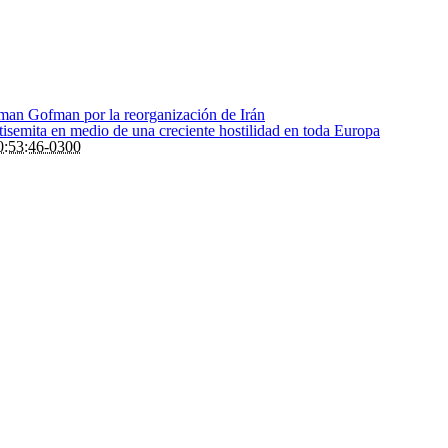
Roman Gofman por la reorganización de Irán
ntisemita en medio de una creciente hostilidad en toda Europa
:53:46-0300