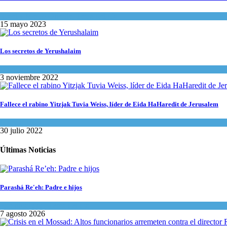
Israel y Medio Oriente
,
Tema del día
15 mayo 2023
Los secretos de Yerushalaim
Mundo Judío
3 noviembre 2022
Fallece el rabino Yitzjak Tuvia Weiss, líder de Eida HaHaredit de Jerusalem
Mundo Judío
30 julio 2022
Últimas Noticias
Parashá Re'eh: Padre e hijos
Espiritualidad
,
Tema del día
7 agosto 2026