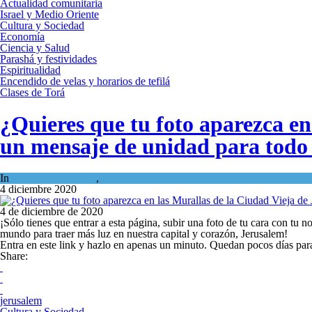
Actualidad comunitaria
Israel y Medio Oriente
Cultura y Sociedad
Economía
Ciencia y Salud
Parashá y festividades
Espiritualidad
Encendido de velas y horarios de tefilá
Clases de Torá
¿Quieres que tu foto aparezca en
un mensaje de unidad para todo 
In
Cultura y Sociedad
,
Tema del día
4 diciembre 2020
4 de diciembre de 2020
¡Sólo tienes que entrar a esta página, subir una foto de tu cara con tu no
mundo para traer más luz en nuestra capital y corazón, Jerusalem!
Entra en este link y hazlo en apenas un minuto. Quedan pocos días para 
Share:
jerusalem
Cultura y Sociedad