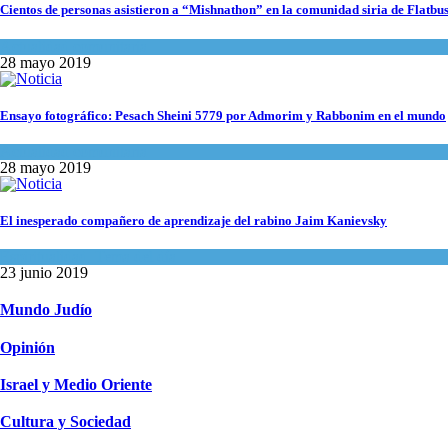
Cientos de personas asistieron a “Mishnathon” en la comunidad siria de Flatbu
Actualidad comunitaria
28 mayo 2019
Ensayo fotográfico: Pesach Sheini 5779 por Admorim y Rabbonim en el mundo
Actualidad comunitaria
28 mayo 2019
El inesperado compañero de aprendizaje del rabino Jaim Kanievsky
Espiritualidad
,
Tema del día
23 junio 2019
Mundo Judío
Opinión
Israel y Medio Oriente
Cultura y Sociedad