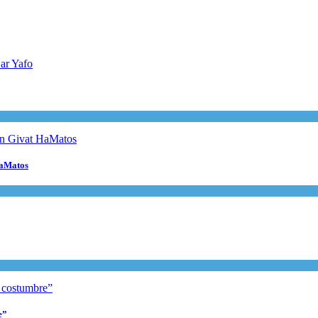
HaMatos
e”