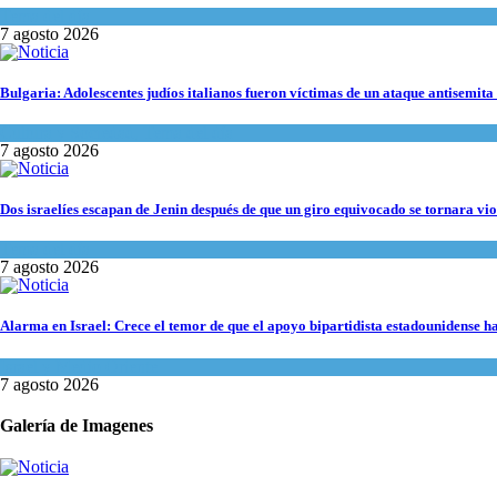
Tema del día
7 agosto 2026
Bulgaria: Adolescentes judíos italianos fueron víctimas de un ataque antisemita
Cultura y Sociedad
,
Tema del día
7 agosto 2026
Dos israelíes escapan de Jenin después de que un giro equivocado se tornara vio
Tema del día
7 agosto 2026
Alarma en Israel: Crece el temor de que el apoyo bipartidista estadounidense 
Israel y Medio Oriente
7 agosto 2026
Galería de Imagenes