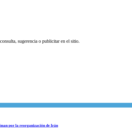
onsulta, sugerencia o publicitar en el sitio.
fman por la reorganización de Irán