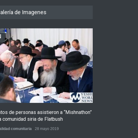
alería de Imagenes
ntos de personas asistieron a “Mishnathon”
Ensayo fotográfi
a comunidad siria de Flatbush
Admorim y Rabb
alidad comunitaria
28 mayo 2019
Actualidad comunita