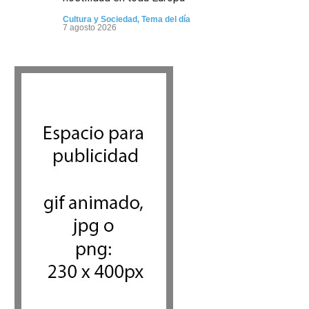
Cultura y Sociedad
,
Tema del día
7 agosto 2026
Dos israelíes escapan de
Jenin después de que un giro
equivocado se tornara
violento
Tema del día
7 agosto 2026
Alarma en Israel: Crece el
temor de que el apoyo
bipartidista estadounidense
haya sufrido un daño
permanente
Israel y Medio Oriente
7 agosto 2026