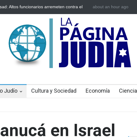
sad: Altos funcionarios arremeten contra el
about an hour ago
Bulgaria: Adolescent
Gofman por la reorganización de Irán
ataque antisemita en
toda Europa
o Judío
Cultura y Sociedad
Economía
Ciencia
Janucá en Israel