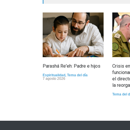
Parashá Re'eh: Padre e hijos
Crisis e
funciona
Espiritualidad
,
Tema del día
el direc
7 agosto 2026
la reorg
Tema del d