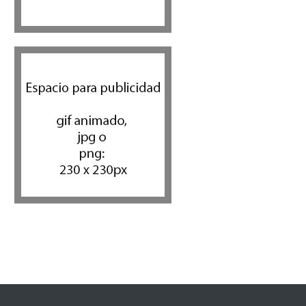
 israelíes escapan de
Alarma en Israel: Crece el
in después de que un giro
temor de que el apoyo
ivocado se tornara
bipartidista estadounidense
ento
haya sufrido un daño
permanente
 del día
7 agosto 2026
Israel y Medio Oriente
7 agosto 2026