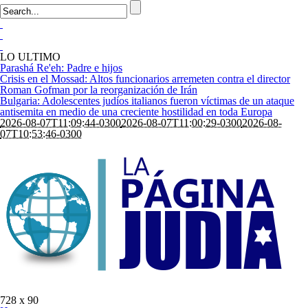
LO ULTIMO
Parashá Re'eh: Padre e hijos
Crisis en el Mossad: Altos funcionarios arremeten contra el director
Roman Gofman por la reorganización de Irán
Bulgaria: Adolescentes judíos italianos fueron víctimas de un ataque
antisemita en medio de una creciente hostilidad en toda Europa
2026-08-07T11:09:44-0300
2026-08-07T11:00:29-0300
2026-08-
07T10:53:46-0300
728 x 90