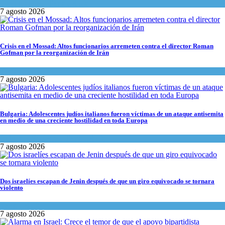
Espiritualidad
,
Tema del día
7 agosto 2026
Crisis en el Mossad: Altos funcionarios arremeten contra el director Roman
Gofman por la reorganización de Irán
Tema del día
7 agosto 2026
Bulgaria: Adolescentes judíos italianos fueron víctimas de un ataque antisemita
en medio de una creciente hostilidad en toda Europa
Cultura y Sociedad
,
Tema del día
7 agosto 2026
Dos israelíes escapan de Jenin después de que un giro equivocado se tornara
violento
Tema del día
7 agosto 2026