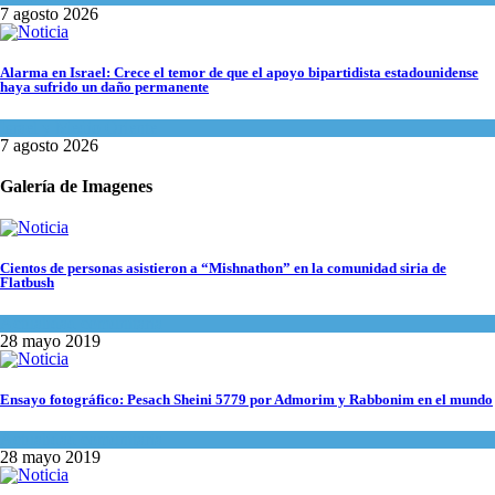
7 agosto 2026
Alarma en Israel: Crece el temor de que el apoyo bipartidista estadounidense
haya sufrido un daño permanente
Israel y Medio Oriente
7 agosto 2026
Galería de Imagenes
Cientos de personas asistieron a “Mishnathon” en la comunidad siria de
Flatbush
Actualidad comunitaria
28 mayo 2019
Ensayo fotográfico: Pesach Sheini 5779 por Admorim y Rabbonim en el mundo
Actualidad comunitaria
28 mayo 2019