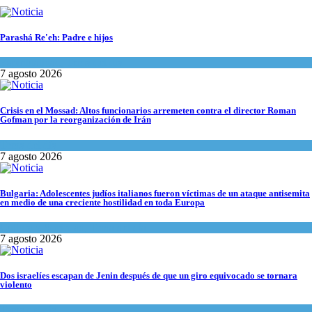
Parashá Re'eh: Padre e hijos
Espiritualidad
,
Tema del día
7 agosto 2026
Crisis en el Mossad: Altos funcionarios arremeten contra el director Roman
Gofman por la reorganización de Irán
Tema del día
7 agosto 2026
Bulgaria: Adolescentes judíos italianos fueron víctimas de un ataque antisemita
en medio de una creciente hostilidad en toda Europa
Cultura y Sociedad
,
Tema del día
7 agosto 2026
Dos israelíes escapan de Jenin después de que un giro equivocado se tornara
violento
Tema del día