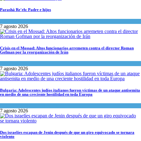
Parashá Re'eh: Padre e hijos
Espiritualidad
,
Tema del día
7 agosto 2026
Crisis en el Mossad: Altos funcionarios arremeten contra el director Roman
Gofman por la reorganización de Irán
Tema del día
7 agosto 2026
Bulgaria: Adolescentes judíos italianos fueron víctimas de un ataque antisemita
en medio de una creciente hostilidad en toda Europa
Cultura y Sociedad
,
Tema del día
7 agosto 2026
Dos israelíes escapan de Jenin después de que un giro equivocado se tornara
violento