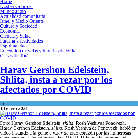
Home
Kosher Gourmet
Mundo Judío
Actualidad comunitaria
Israel y Medio Oriente
Cultura y Sociedad
Economía
Ciencia y Salud
Parashá y festividades
Espiritualidad
Encendido de velas y horarios de tefilá
Clases de Torá
Harav Gershon Edelstein,
Shlita, insta a rezar por los
afectados por COVID
In
Espiritualidad
13 enero 2021
Foto: Harav Gershon Edelstein,
shlita
, Rosh Yeshivas Ponovezh.
Harav Gershon Edelstein,
shlita
, Rosh Yeshivá de Ponovezh, habló en
video instando a la gente a
rezar de
todo corazón por las numerosas
personas que están enfermas de COVID. Dijo que la enfermedad