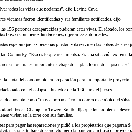
salvar todas las vidas que podamos”, dijo Levine Cava.
s víctimas fueron identificadas y sus familiares notificados, dijo.
 las 156 personas desaparecidas pudieran estar vivas. El sábado, los b
stas buscar con menos limitaciones, dijeron las autoridades.
tistas esperan que las personas puedan sobrevivir en las bolsas de aire
Alan Cominsky. “Eso es lo que nos impulsa. Es una situación extremadam
s estructurales importantes debajo de la plataforma de la piscina y “d
ra la junta del condominio en preparación para un importante proyecto d
relacionado con el colapso alrededor de la 1:30 am del jueves.
 en el documento como “muy alarmante” en un correo electrónico el sába
dominios en Champlain Towers South, dijo que los problemas descritos 
nes vivían en la torre con sus familias.
nes para pagar las reparaciones y pidió a los propietarios que pagaran
ertas para el trabajo de concreto, pero la pandemia retrasó el proyecto,