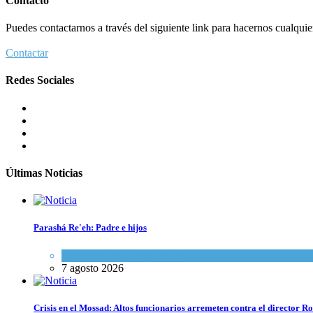
Contacto
Puedes contactarnos a través del siguiente link para hacernos cualquier 
Contactar
Redes Sociales
Últimas Noticias
Parashá Re'eh: Padre e hijos
Espiritualidad
,
Tema del día
7 agosto 2026
Crisis en el Mossad: Altos funcionarios arremeten contra el director