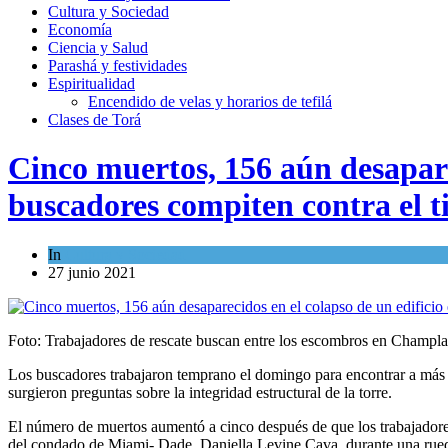
Cultura y Sociedad
Economía
Ciencia y Salud
Parashá y festividades
Espiritualidad
Encendido de velas y horarios de tefilá
Clases de Torá
Cinco muertos, 156 aún desaparec
buscadores compiten contra el 
In
Cultura y Sociedad
27 junio 2021
Foto: Trabajadores de rescate buscan entre los escombros en Champla
Los buscadores trabajaron temprano el domingo para encontrar a más 
surgieron preguntas sobre la integridad estructural de la torre.
El número de muertos aumentó a cinco después de que los trabajadores
del condado de Miami- Dade, Daniella Levine Cava, durante una rued