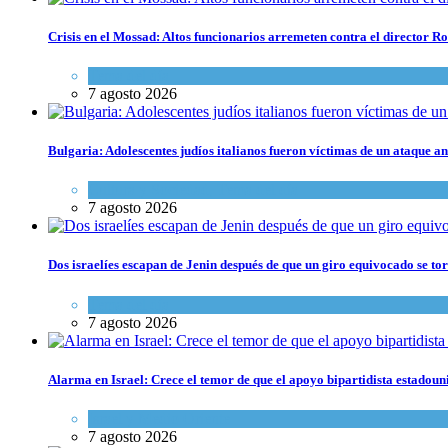
Crisis en el Mossad: Altos funcionarios arremeten contra el director
Tema del día
7 agosto 2026
Bulgaria: Adolescentes judíos italianos fueron víctimas de un ataque a
Cultura y Sociedad
,
Tema del día
7 agosto 2026
Dos israelíes escapan de Jenin después de que un giro equivocado se to
Tema del día
7 agosto 2026
Alarma en Israel: Crece el temor de que el apoyo bipartidista estadou
Israel y Medio Oriente
7 agosto 2026