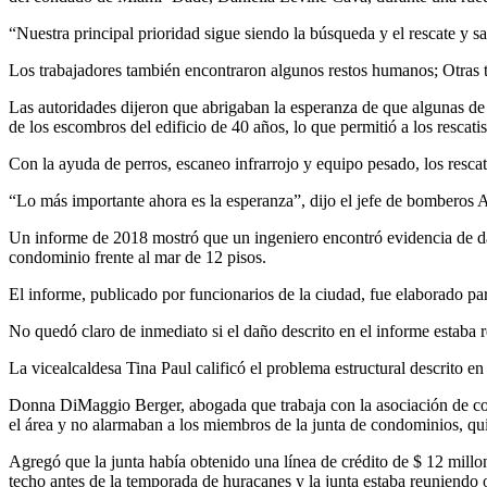
“Nuestra principal prioridad sigue siendo la búsqueda y el rescate y 
Los trabajadores también encontraron algunos restos humanos; Otras tre
Las autoridades dijeron que abrigaban la esperanza de que algunas de
de los escombros del edificio de 40 años, lo que permitió a los rescati
Con la ayuda de perros, escaneo infrarrojo y equipo pesado, los resca
“Lo más importante ahora es la esperanza”, dijo el jefe de bomberos 
Un informe de 2018 mostró que un ingeniero encontró evidencia de daño
condominio frente al mar de 12 pisos.
El informe, publicado por funcionarios de la ciudad, fue elaborado pa
No quedó claro de inmediato si el daño descrito en el informe estaba 
La vicealcaldesa Tina Paul calificó el problema estructural descrito
Donna DiMaggio Berger, abogada que trabaja con la asociación de con
el área y no alarmaban a los miembros de la junta de condominios, quie
Agregó que la junta había obtenido una línea de crédito de $ 12 millo
techo antes de la temporada de huracanes y la junta estaba reuniendo of