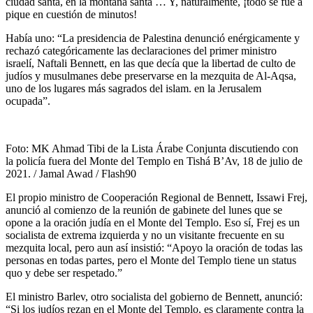
ciudad santa, en la montaña santa … Y, naturalmente, ¡todo se fue a
pique en cuestión de minutos!
Había uno: “La presidencia de Palestina denunció enérgicamente y
rechazó categóricamente las declaraciones del primer ministro
israelí, Naftali Bennett, en las que decía que la libertad de culto de
judíos y musulmanes debe preservarse en la mezquita de Al-Aqsa,
uno de los lugares más sagrados del islam. en la Jerusalem
ocupada”.
Foto: MK Ahmad Tibi de la Lista Árabe Conjunta discutiendo con
la policía fuera del Monte del Templo en Tishá B’Av, 18 de julio de
2021. / Jamal Awad / Flash90
El propio ministro de Cooperación Regional de Bennett, Issawi Frej,
anunció al comienzo de la reunión de gabinete del lunes que se
opone a la oración judía en el Monte del Templo. Eso sí, Frej es un
socialista de extrema izquierda y no un visitante frecuente en su
mezquita local, pero aun así insistió: “Apoyo la oración de todas las
personas en todas partes, pero el Monte del Templo tiene un status
quo y debe ser respetado.”
El ministro Barlev, otro socialista del gobierno de Bennett, anunció:
“Si los judíos rezan en el Monte del Templo, es claramente contra la