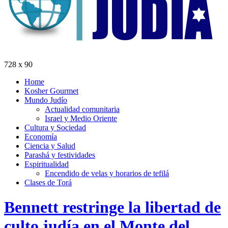
728 x 90
Home
Kosher Gourmet
Mundo Judío
Actualidad comunitaria
Israel y Medio Oriente
Cultura y Sociedad
Economía
Ciencia y Salud
Parashá y festividades
Espiritualidad
Encendido de velas y horarios de tefilá
Clases de Torá
Bennett restringe la libertad de
culto judía en el Monte del