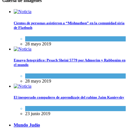
Galería de Imagenes
Cientos de personas asistieron a “Mishnathon” en la comunidad siria
de Flatbush
Actualidad comunitaria
28 mayo 2019
Ensayo fotográfico: Pesach Sheini 5779 por Admorim y Rabbonim en
el mundo
Actualidad comunitaria
28 mayo 2019
El inesperado compañero de aprendizaje del rabino Jaim Kanievsky
Espiritualidad
,
Tema del día
23 junio 2019
Mundo Judío