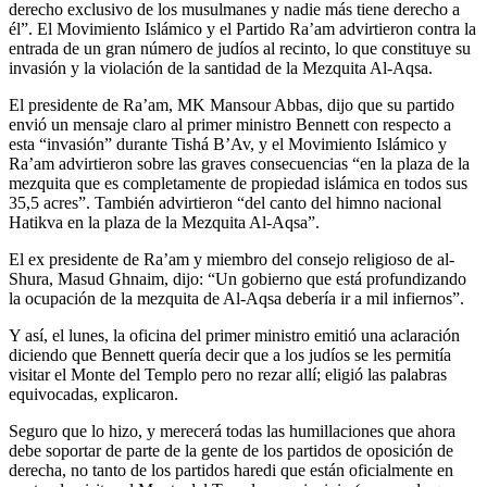
derecho exclusivo de los musulmanes y nadie más tiene derecho a
él”. El Movimiento Islámico y el Partido Ra’am advirtieron contra la
entrada de un gran número de judíos al recinto, lo que constituye su
invasión y la violación de la santidad de la Mezquita Al-Aqsa.
El presidente de Ra’am, MK Mansour Abbas, dijo que su partido
envió un mensaje claro al primer ministro Bennett con respecto a
esta “invasión” durante Tishá B’Av, y el Movimiento Islámico y
Ra’am advirtieron sobre las graves consecuencias “en la plaza de la
mezquita que es completamente de propiedad islámica en todos sus
35,5 acres”. También advirtieron “del canto del himno nacional
Hatikva en la plaza de la Mezquita Al-Aqsa”.
El ex presidente de Ra’am y miembro del consejo religioso de al-
Shura, Masud Ghnaim, dijo: “Un gobierno que está profundizando
la ocupación de la mezquita de Al-Aqsa debería ir a mil infiernos”.
Y así, el lunes, la oficina del primer ministro emitió una aclaración
diciendo que Bennett quería decir que a los judíos se les permitía
visitar el Monte del Templo pero no rezar allí; eligió las palabras
equivocadas, explicaron.
Seguro que lo hizo, y merecerá todas las humillaciones que ahora
debe soportar de parte de la gente de los partidos de oposición de
derecha, no tanto de los partidos haredi que están oficialmente en