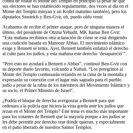
contra de visitar el Monte del Templo en principio (a pesar de que
sus electores se han establecido regularmente, dos veces al día en el
Monte del Templo minyan y un Kollel matutino también), pero los
diputados Smotrich y Ben-Gvir, oh, puedo oírlo venir.
Acabamos de recibir el primer ataque, pero de ninguna manera el
último, del presidente de Otzma Yehudit, MK Itamar Ben Gvir:
“Esta mañana recibimos otra aclaración de cómo se está dirigiendo
una coalición basada en Mansour Abbas. El movimiento islámico
exige y Bennett se retira. Ayer, Bennett también enfatizó el derecho
al culto para los judíos, y esta mañana este derecho ‘desapareció’”.
“Pero esto no ayudará a Bennett o Abbas”, continuó Ben-Gvir con
su deporte diario favorito, volcando a Naftali. “Los peregrinos al
Monte del Templo continuarán rezando en la cima de la montaña y
expresarán su conexión con el lugar más sagrado para el pueblo
judío a pesar de la rabia de los miembros del Movimiento Islámico y
su socio, el Primer Ministro de Israel”.
¿Podría el bloque de derecha avergonzar a Bennett para que
ordenara a la policía que hiciera la vista gorda ante los judíos que
rezan en el Monte del Templo? Este tema es mucho más importante
para los votantes de Bennett que la mayoría porque a los judíos se
les debe permitir por derecho orar donde quieran, y especialmente
en el patio liberado de nuestros Santos Templos.