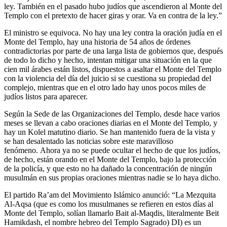
ley. También en el pasado hubo judíos que ascendieron al Monte del
Templo con el pretexto de hacer giras y orar. Va en contra de la ley.”
El ministro se equivoca. No hay una ley contra la oración judía en el
Monte del Templo, hay una historia de 54 años de órdenes
contradictorias por parte de una larga lista de gobiernos que, después
de todo lo dicho y hecho, intentan mitigar una situación en la que
cien mil árabes están listos, dispuestos a asaltar el Monte del Templo
con la violencia del día del juicio si se cuestiona su propiedad del
complejo, mientras que en el otro lado hay unos pocos miles de
judíos listos para aparecer.
Según la Sede de las Organizaciones del Templo, desde hace varios
meses se llevan a cabo oraciones diarias en el Monte del Templo, y
hay un Kolel matutino diario. Se han mantenido fuera de la vista y
se han desalentado las noticias sobre este maravilloso
fenómeno. Ahora ya no se puede ocultar el hecho de que los judíos,
de hecho, están orando en el Monte del Templo, bajo la protección
de la policía, y que esto no ha dañado la concentración de ningún
musulmán en sus propias oraciones mientras nadie se lo haya dicho.
El partido Ra’am del Movimiento Islámico anunció: “La Mezquita
Al-Aqsa (que es como los musulmanes se refieren en estos días al
Monte del Templo, solían llamarlo Bait al-Maqdis, literalmente Beit
Hamikdash, el nombre hebreo del Templo Sagrado) DI) es un