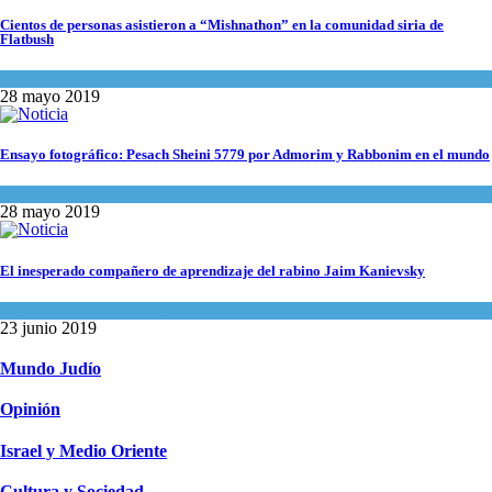
Cientos de personas asistieron a “Mishnathon” en la comunidad siria de
Flatbush
Actualidad comunitaria
28 mayo 2019
Ensayo fotográfico: Pesach Sheini 5779 por Admorim y Rabbonim en el mundo
Actualidad comunitaria
28 mayo 2019
El inesperado compañero de aprendizaje del rabino Jaim Kanievsky
Espiritualidad
,
Tema del día
23 junio 2019
Mundo Judío
Opinión
Israel y Medio Oriente
Cultura y Sociedad