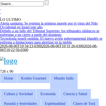
LO ULTIMO
Alerta sanitaria: Se registra la primera muerte por el virus del Nilo
Occidental en Israel este año
Debido a un fallo del Tribunal Supremo: los tribunales rabínicos se
enfrentan a un cierre a partir del domingo
Tecnología israelí omitida: El nuevo avión gubernamental irlandés se
enfrenta a limitaciones para aterrizar en la niebla
2026-08-06T10:34:23-0300
2026-08-06T10:31:20-0300
2026-08-
06T10:22:50-0300
728 x 90
Home
Kosher Gourmet
Mundo Judío
Cultura y Sociedad
Economía
Ciencia y Salud
Parashá y festividades
Espiritualidad
Clases de Torá