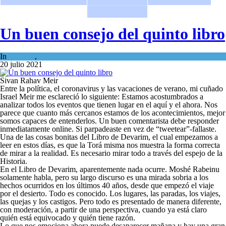
Un buen consejo del quinto libro
In
Opinión
,
Tema del día
20 julio 2021
Sivan Rahav Meir
Entre la política, el coronavirus y las vacaciones de verano, mi cuñado
Israel Meir me esclareció lo siguiente: Estamos acostumbrados a
analizar todos los eventos que tienen lugar en el aquí y el ahora. Nos
parece que cuanto más cercanos estamos de los acontecimientos, mejor
somos capaces de entenderlos. Un buen comentarista debe responder
inmediatamente online. Si parpadeaste en vez de “tweetear”-fallaste.
Una de las cosas bonitas del Libro de Devarim, el cual empezamos a
leer en estos días, es que la Torá misma nos muestra la forma correcta
de mirar a la realidad. Es necesario mirar todo a través del espejo de la
Historia.
En el Libro de Devarim, aparentemente nada ocurre. Moshé Rabeinu
solamente habla, pero su largo discurso es una mirada sobria a los
hechos ocurridos en los últimos 40 años, desde que empezó el viaje
por el desierto. Todo es conocido. Los lugares, las paradas, los viajes,
las quejas y los castigos. Pero todo es presentado de manera diferente,
con moderación, a partir de una perspectiva, cuando ya está claro
quién está equivocado y quién tiene razón.
Lo que nos emociona ahora puede desaparecer mañana y hay una gran