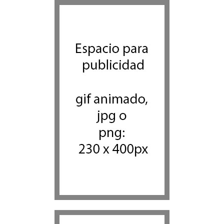
funcionarios arremeten
contra el director Roman
Gofman por la
reorganización de Irán
Tema del día
7 agosto 2026
Bulgaria: Adolescentes
judíos italianos fueron
víctimas de un ataque
antisemita en medio de una
creciente hostilidad en toda
Europa
Cultura y Sociedad
,
Tema del día
7 agosto 2026