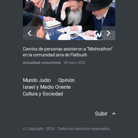
judíos italianos fueron
víctimas de un ataque
antisemita en medio de una
creciente hostilidad en toda
Europa
Cultura y Sociedad
,
Tema del día
7 agosto 2026
Cientos de personas asistieron a “Mishnathon”
Ensayo
en la comunidad siria de Flatbush
Admori
Actualidad comunitaria
28 mayo 2019
Actuali
Mundo Judío
Opinión
Israel y Medio Oriente
Cultura y Sociedad
Subir
© Copyright - 2024 - Todos los derechos reservados