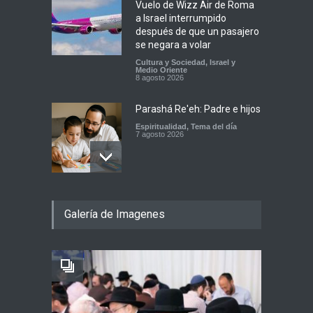
Vuelo de Wizz Air de Roma
a Israel interrumpido
después de que un pasajero
se negara a volar
Cultura y Sociedad
,
Israel y
Medio Oriente
8 agosto 2026
Parashá Re'eh: Padre e hijos
Espiritualidad
,
Tema del día
7 agosto 2026
Crisis en el Mossad: Altos
Galería de Imagenes
funcionarios arremeten
contra el director Roman
Gofman por la
reorganización de Irán
Tema del día
7 agosto 2026
Bulgaria: Adolescentes