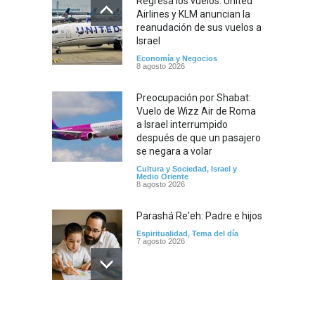
Regresa los vuelos: United
pasaje
Airlines y KLM anuncian la
Cultura
reanudación de sus vuelos a
Israel
Economía y Negocios
8 agosto 2026
Preocupación por Shabat:
Vuelo de Wizz Air de Roma
a Israel interrumpido
después de que un pasajero
se negara a volar
Cultura y Sociedad
,
Israel y
Medio Oriente
8 agosto 2026
Parashá Re'eh: Padre e hijos
Espiritualidad
,
Tema del día
7 agosto 2026
Crisis en el Mossad: Altos