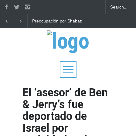
Preocupación por Shabat:
Parashá Re'eh: Padre
Vuelo de Wizz Air de Roma
hijos
a Israel interrumpido
después de que un
pasajero se negara a volar
El ‘asesor’ de Ben
& Jerry’s fue
deportado de
Israel por