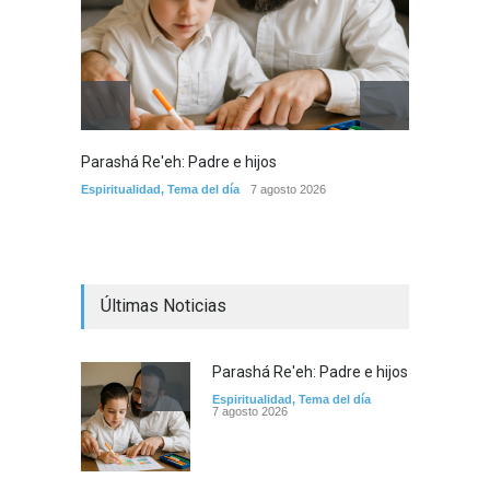
Parashá Re'eh: Padre e hijos
Crisis 
arreme
Espiritualidad
,
Tema del día
7 agosto 2026
por la 
Tema del
Últimas Noticias
Parashá Re'eh: Padre e hijos
Espiritualidad
,
Tema del día
7 agosto 2026