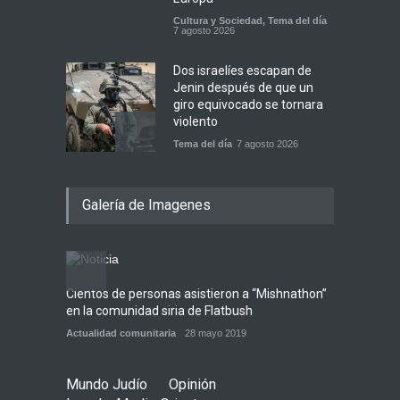
Cultura y Sociedad
,
Tema del día
7 agosto 2026
Dos israelíes escapan de
Jenin después de que un
giro equivocado se tornara
violento
Tema del día
7 agosto 2026
Alarma en Israel: Crece el
Galería de Imagenes
temor de que el apoyo
bipartidista estadounidense
haya sufrido un daño
permanente
Israel y Medio Oriente
7 agosto 2026
Cientos de personas asistieron a “Mishnathon”
Ensayo
en la comunidad siria de Flatbush
Admori
Parashá Re'eh: Padre e hijos
Actualidad comunitaria
28 mayo 2019
Actuali
Espiritualidad
,
Tema del día
7 agosto 2026
Mundo Judío
Opinión