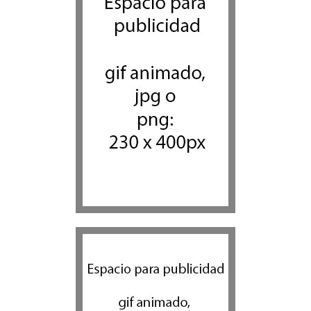
Alarma en Israel: Crece el
temor de que el apoyo
bipartidista estadounidense
haya sufrido un daño
permanente
Israel y Medio Oriente
7 agosto 2026