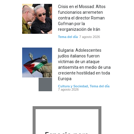
Crisis en el Mossad: Altos
funcionarios arremeten
contra el director Roman
Gofman por la
reorganización de Irán
Tema del día
7 agosto 2026
Bulgaria: Adolescentes
judíos italianos fueron
víctimas de un ataque
antisemita en medio de una
creciente hostilidad en toda
Europa
Cultura y Sociedad
,
Tema del día
7 agosto 2026
Dos israelíes escapan de
Jenin después de que un
giro equivocado se tornara
violento
Tema del día
7 agosto 2026