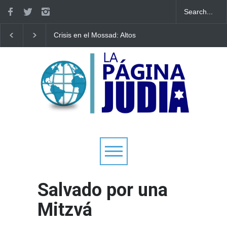
Crisis en el Mossad: Altos
Bulgaria: Adolescentes
funcionarios arremeten
judíos italianos fueron
contra el director Roman
víctimas de un ataque
Gofman por la
antisemita en medio de una
reorganización de Irán
creciente hostilidad en toda
Europa
Salvado por una
Mitzvá