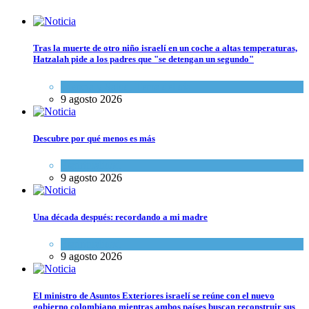
Tras la muerte de otro niño israelí en un coche a altas temperaturas,
Hatzalah pide a los padres que "se detengan un segundo"
Ciencia y Salud
,
Tema del día
9 agosto 2026
Descubre por qué menos es más
Espiritualidad
9 agosto 2026
Una década después: recordando a mi madre
Espiritualidad
9 agosto 2026
El ministro de Asuntos Exteriores israelí se reúne con el nuevo
gobierno colombiano mientras ambos países buscan reconstruir sus