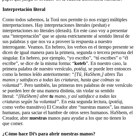
Interpretación literal
Como todos sabemos, la Torá nos permite (o nos exige) múltiples
interpretaciones. Hay interpretaciones literales (peshat) e
interpretaciones no literales (derash). En este caso voy a presentar
una “interpretación” que se ajusta estrictamente al sentido literal de
sus palabras y que nos va a proveer la respuesta a nuestro
interrogante. Veamos. En hebreo, los verbos en el tiempo presente se
dicen de igual manera para la primera, segunda o tercera persona del
singular. En hebreo, por ejemplo, “yo escribo”, “tú escribes” o “él
escribe”, se dice de la misma forma: “
koteb
”. En nuestro caso, la
primera palabra de nuestro versículo,
potéaj
, se puede leer entonces
como la hemos leído anteriormente:
“[Tú, HaShem,] abres Tus
manos y satisfaces a todas las criaturas, hasta que colmas su
voluntad”.
Pero también, las primeras tres palabras de este versículo
se pueden leer de una manera distinta, sin violar su sentido
literal:
“[HaShem] abre
tu
mano, y así satisface a todas las
criaturas según Su voluntad”
. En esta segunda lectura, (
potéaj
,
como verbo transitivo) El Creador abre “nuestras manos”, las manos
humanas, para saciar el hambre de otros seres humanos. HaShem, el
Creador, abre
nuestras
manos para ayudar a los que no tienen lo
que comer.
¿Cómo hace Di’s para abrir nuestras manos?