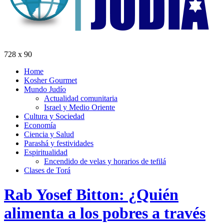
728 x 90
Home
Kosher Gourmet
Mundo Judío
Actualidad comunitaria
Israel y Medio Oriente
Cultura y Sociedad
Economía
Ciencia y Salud
Parashá y festividades
Espiritualidad
Encendido de velas y horarios de tefilá
Clases de Torá
Rab Yosef Bitton: ¿Quién
alimenta a los pobres a través