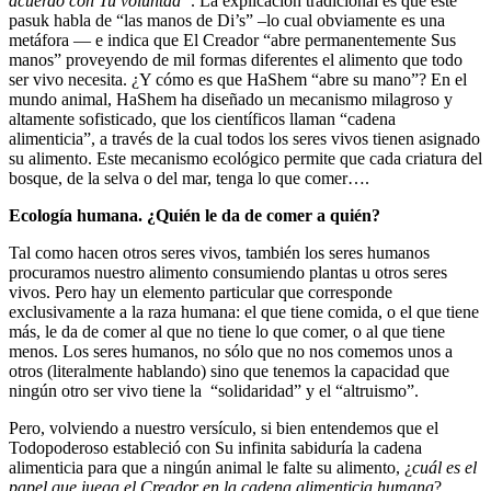
acuerdo con Tu voluntad”
. La explicación tradicional es que este
pasuk habla de “las manos de Di’s” –lo cual obviamente es una
metáfora — e indica que El Creador “abre permanentemente Sus
manos” proveyendo de mil formas diferentes el alimento que todo
ser vivo necesita. ¿Y cómo es que HaShem “abre su mano”? En el
mundo animal, HaShem ha diseñado un mecanismo milagroso y
altamente sofisticado, que los científicos llaman “cadena
alimenticia”, a través de la cual todos los seres vivos tienen asignado
su alimento. Este mecanismo ecológico permite que cada criatura del
bosque, de la selva o del mar, tenga lo que comer….
Ecología humana. ¿Quién le da de comer a quién?
Tal como hacen otros seres vivos, también los seres humanos
procuramos nuestro alimento consumiendo plantas u otros seres
vivos. Pero hay un elemento particular que corresponde
exclusivamente a la raza humana: el que tiene comida, o el que tiene
más, le da de comer al que no tiene lo que comer, o al que tiene
menos. Los seres humanos, no sólo que no nos comemos unos a
otros (literalmente hablando) sino que tenemos la capacidad que
ningún otro ser vivo tiene la “solidaridad” y el “altruismo”.
Pero, volviendo a nuestro versículo, si bien entendemos que el
Todopoderoso estableció con Su infinita sabiduría la cadena
alimenticia para que a ningún animal le falte su alimento, ¿
cuál es el
papel que juega el Creador en la cadena alimenticia humana
?