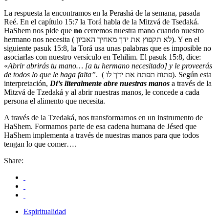
La respuesta la encontramos en la Perashá de la semana, pasada
Reé. En el capítulo 15:7 la Torá habla de la Mitzvá de Tsedaká.
HaShem nos pide que
no
cerremos nuestra mano cuando nuestro
hermano nos necesita ( לא תקפוץ את ידך מאחיך האביון). Y en el
siguiente pasuk 15:8, la Torá usa unas palabras que es imposible no
asociarlas con nuestro versículo en Tehilim. El pasuk 15:8, dice:
«
Abrir abrirás tu mano… [a tu hermano necesitado] y le proveerás
de todos lo que le haga falta”
. ( פתוח תפתח את ידך לו). Según esta
interpretación,
Di’s literalmente abre nuestras manos
a través de la
Mitzvá de Tzedaká y al abrir nuestras manos, le concede a cada
persona el alimento que necesita.
A través de la Tzedaká, nos transformamos en un instrumento de
HaShem. Formamos parte de esa cadena humana de Jésed que
HaShem implementa a través de nuestras manos para que todos
tengan lo que comer….
Share:
Espiritualidad