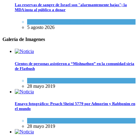
Las reservas de sangre de Israel son "alarmantemente bajas"; la
MDA insta al público a donar
Ciencia y Salud
,
Tema del día
5 agosto 2026
Galería de Imagenes
Cientos de personas asistieron a “Mishnathon” en la comunidad siria
de Flatbush
Actualidad comunitaria
28 mayo 2019
Ensayo fotográfico: Pesach Sheini 5779 por Admorim y Rabbonim en
el mundo
Actualidad comunitaria
28 mayo 2019