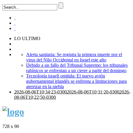
LO ULTIMO
Alerta sanitaria: Se registra la primera muerte por el
virus del Nilo Occidental en Israel este año
Debido a un fallo del Tribunal Supremo: los tribunales
rabínicos se enfrentan a un cierre a partir del domingo
Tecnología israelí omitida: El nuevo avión
gubernamental irlandés se enfrenta a limitaciones para
aterrizar en la niebla
2026-08-06T10:34:23-0300
2026-08-06T10:31:20-0300
2026-
08-06T10:22:50-0300
728 x 90