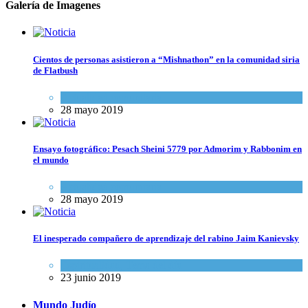
Galería de Imagenes
Cientos de personas asistieron a “Mishnathon” en la comunidad siria
de Flatbush
Actualidad comunitaria
28 mayo 2019
Ensayo fotográfico: Pesach Sheini 5779 por Admorim y Rabbonim en
el mundo
Actualidad comunitaria
28 mayo 2019
El inesperado compañero de aprendizaje del rabino Jaim Kanievsky
Espiritualidad
,
Tema del día
23 junio 2019
Mundo Judío