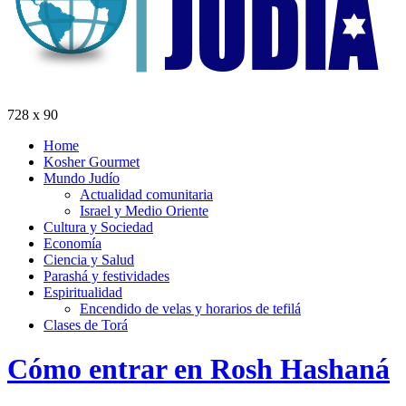
728 x 90
Home
Kosher Gourmet
Mundo Judío
Actualidad comunitaria
Israel y Medio Oriente
Cultura y Sociedad
Economía
Ciencia y Salud
Parashá y festividades
Espiritualidad
Encendido de velas y horarios de tefilá
Clases de Torá
Cómo entrar en Rosh Hashaná