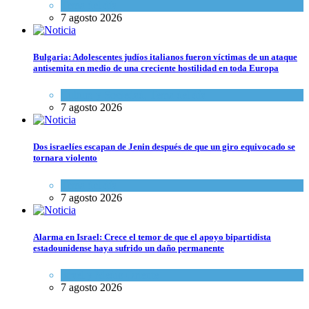
Tema del día
7 agosto 2026
Bulgaria: Adolescentes judíos italianos fueron víctimas de un ataque
antisemita en medio de una creciente hostilidad en toda Europa
Cultura y Sociedad
,
Tema del día
7 agosto 2026
Dos israelíes escapan de Jenin después de que un giro equivocado se
tornara violento
Tema del día
7 agosto 2026
Alarma en Israel: Crece el temor de que el apoyo bipartidista
estadounidense haya sufrido un daño permanente
Israel y Medio Oriente
7 agosto 2026