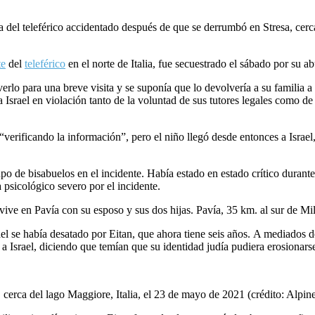
a del teleférico accidentado después de que se derrumbó en Stresa, cerca
te
del
teleférico
en el norte de Italia, fue secuestrado el sábado por su 
erlo para una breve visita y se suponía que lo devolvería a su familia 
Israel en violación tanto de la voluntad de sus tutores legales como de l
“verificando la información”, pero el niño llegó desde entonces a Israel
o de bisabuelos en el incidente. Había estado en estado crítico durante 
 psicológico severo por el incidente.
e vive en Pavía con su esposo y sus dos hijas. Pavía, 35 km. al sur de Mi
rael se había desatado por Eitan, que ahora tiene seis años. A mediados de
o a Israel, diciendo que temían que su identidad judía pudiera erosionars
 cerca del lago Maggiore, Italia, el 23 de mayo de 2021 (crédito: Alpine