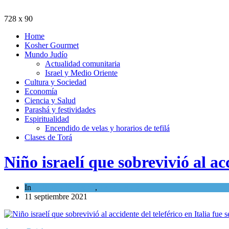
728 x 90
Home
Kosher Gourmet
Mundo Judío
Actualidad comunitaria
Israel y Medio Oriente
Cultura y Sociedad
Economía
Ciencia y Salud
Parashá y festividades
Espiritualidad
Encendido de velas y horarios de tefilá
Clases de Torá
Niño israelí que sobrevivió al acc
In
Cultura y Sociedad
,
Tema del día
11 septiembre 2021