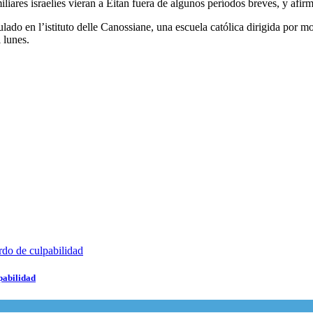
liares israelíes vieran a Eitan fuera de algunos períodos breves, y afi
lado en l’istituto delle Canossiane, una escuela católica dirigida por 
l lunes.
lpabilidad