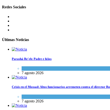
Redes Sociales
Últimas Noticias
Parashá Re'eh: Padre e hijos
Espiritualidad
,
Tema del día
7 agosto 2026
Crisis en el Mossad: Altos funcionarios arremeten contra el director
Tema del día
7 agosto 2026