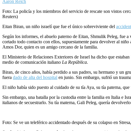
Aaron Reich
Foto: La policía y los miembros del servicio de rescate son vistos cerc
Reuters)
Eitan Biran, un niño israelí que fue el único sobreviviente del
acciden
Según los informes, el abuelo paterno de Eitan, Shmulik Peleg, fue a v
cortado todo contacto con ellos, supuestamente para devolver al niño a 
Amos Dor, quien es un amigo cercano de la familia.
El Ministerio de Relaciones Exteriores de Israel ha dicho que estaban 
medio de comunicación italiano
La República
.
Biran, de cinco años, había perdido a sus padres, su hermano y un grup
fuera
dado de alta del hospital
en junio. Sin embargo, sufrió un trauma
El niño había sido puesto al cuidado de su tía Aya, su tía paterna, qu
Sin embargo, una batalla por la custodia entre la familia en Italia e Is
italianos de secuestrarlo. Su tía materna, Gali Peleg, quería devolverl
Foto: Se ve un teleférico accidentado después de su colapso en Stresa,