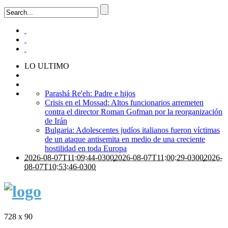
LO ULTIMO
Parashá Re'eh: Padre e hijos
Crisis en el Mossad: Altos funcionarios arremeten
contra el director Roman Gofman por la reorganización
de Irán
Bulgaria: Adolescentes judíos italianos fueron víctimas
de un ataque antisemita en medio de una creciente
hostilidad en toda Europa
2026-08-07T11:09:44-0300
2026-08-07T11:00:29-0300
2026-
08-07T10:53:46-0300
728 x 90