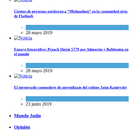
Cientos de personas asistieron a “Mishnathon” en la comunidad siria
de Flatbush
Actualidad comunitaria
28 mayo 2019
Ensayo fotográfico: Pesach Sheini 5779 por Admorim y Rabbonim en
el mundo
Actualidad comunitaria
28 mayo 2019
El inesperado compañero de aprendizaje del rabino Jaim Kanievsky
Espiritualidad
,
Tema del día
23 junio 2019
Mundo Judío
Opinión