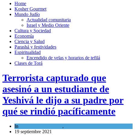
Home
Kosher Gourmet
Mundo Judío
Actualidad comunitaria
Israel y Medio Oriente
Cultura y Sociedad
Economía
Ciencia y Salud
Parashá y festividades
Espiritualidad
Encendido de velas y horarios de tefilá
Clases de Torá
Terrorista capturado que
asesinó a un estudiante de
Yeshivá le dijo a su padre por
qué se rindió pacíficamente
In
Israel y Medio Oriente
,
Tema del día
19 septiembre 2021