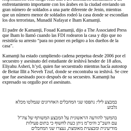
enfrentamiento importante con los árabes en la ciudad enviando un
gran número de soldados a una parte diferente de Jenin, mientras
que un número menor de soldados rodeó la casa donde se escondían
los dos terroristas, Munadil Nafayat e Iham Kamamji.
El padre de Kamamji, Fouad Kamamji, dijo a The Associated Press
que Iham lo llamó cuando las FDI rodearon la casa y dijo que no
resistiría su arresto “para no poner en peligro a los dueños de la
casa”.
Kamamji ha estado cumpliendo cadena perpetua desde 2006 por el
secuestro y asesinato del estudiante de ieshivá hesder de 18 años,
Eliyahu Asheri, h’yd, quien fue secuestrado mientras hacía autostop
de Beitar Illit a Neveh Tzuf, donde se encontraba su ieshivá. Se cree
que fue asesinado poco después de su secuestro. Kamamji ha
expresado su orgullo por el asesinato.
במבצע לילי: נתפסו שני המחבלים האחרונים שנמלטו מכלא
גלבוע
בהמשך להודעה הראשונית על המבצע המשותף של צה"ל
עם השב"כ והימ"מ ניתן כעת לחשוף כי בתום פעילות
מודיעינית ומבצעית מאומצת, נעצרו שני המחבלים