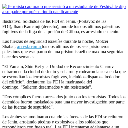
Ilustrativo. Soldados de las FDI en Jenin. (Portavoz de las
FDI); Iham Kamamji (derecha), uno de los dos últimos palestinos
fugitivos de la fuga de la prisión de Gilboa, es arrestado en Jenin.
Las fuerzas de seguridad israelíes durante la noche, Motzei
Shabat,
arrestaron a
los dos últimos de los seis prisioneros
palestinos que escaparon de una prisión israelí de máxima seguridad
hace dos semanas.
“El Yamam, Shin Bet y la Unidad de Reconocimiento Charuv
entraron en la ciudad de Jenin y sellaron y rodearon la casa en la que
se escondían los terroristas fugitivos, incluidos disparos alrededor
del edificio”, declararon las FDI la madrugada del
domingo. “Salieron desarmados y sin resistencia”.
“Dos cómplices fueron arrestados junto con los terroristas. Todos los
detenidos fueron trasladados para una mayor investigación por parte
de las fuerzas de seguridad”.
Los árabes se amotinaron cuando las fuerzas de las FDI se retiraron
de Jenin, arrojando piedras y explosivos a los soldados que
respondieron con fuego real. Las FDI intentaron adelantarse a un