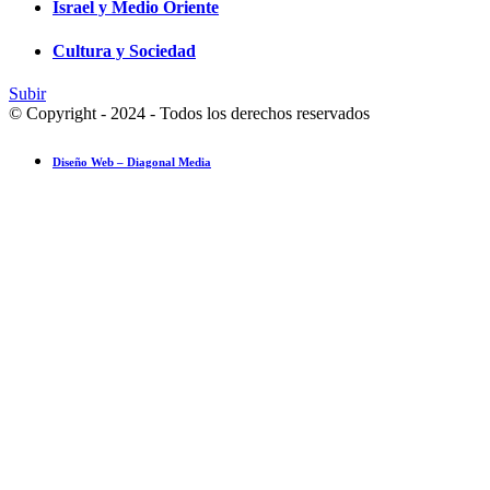
Israel y Medio Oriente
Cultura y Sociedad
Subir
© Copyright - 2024 - Todos los derechos reservados
Diseño Web – Diagonal Media
Ensayo fotográfico: Pesach Sheini 5779 por Admorim y Rabbonim en 
Actualidad comunitaria
28 mayo 2019