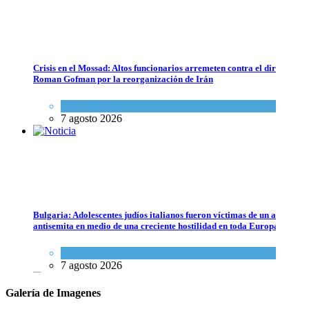
Crisis en el Mossad: Altos funcionarios arremeten contra el director
Roman Gofman por la reorganización de Irán
Tema del día
7 agosto 2026
Lejos de ser destruido: Irán todavía tiene suficiente material nuclear 
Tema del día
Bulgaria: Adolescentes judíos italianos fueron víctimas de un ataque
7 agosto 2026
antisemita en medio de una creciente hostilidad en toda Europa
Cultura y Sociedad
,
Tema del día
7 agosto 2026
Galería de Imagenes