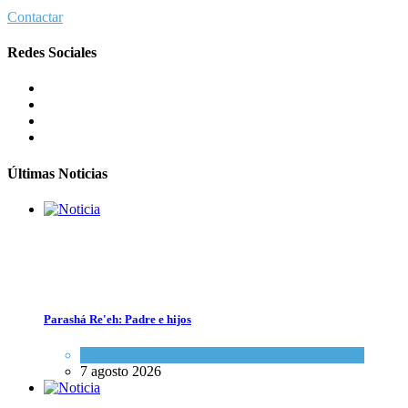
Contactar
Dos israelíes escapan de Jenin después de que un giro equivocado se to
Redes Sociales
Tema del día
7 agosto 2026
Alarma en Israel: Crece el temor de que el apoyo bipartidista
estadounidense haya sufrido un daño permanente
Israel y Medio Oriente
7 agosto 2026
Últimas Noticias
Parashá Re'eh: Padre e hijos
Alarma en Israel: Crece el temor de que el apoyo bipartidista estadou
Espiritualidad
,
Tema del día
7 agosto 2026
Israel y Medio Oriente
7 agosto 2026