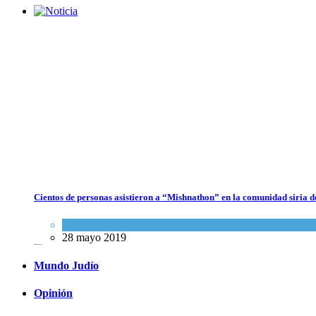
Dos israelíes escapan de Jenin después de que un giro equivocado se
tornara violento
Tema del día
7 agosto 2026
Cientos de personas asistieron a “Mishnathon” en la comunidad siria d
Alarma en Israel: Crece el temor de que el apoyo bipartidista
estadounidense haya sufrido un daño permanente
Actualidad comunitaria
28 mayo 2019
Israel y Medio Oriente
7 agosto 2026
Mundo Judío
Opinión