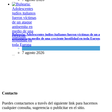
Bulgaria: Adolescentes judíos italianos fueron víctimas de un ataque
Bulgaria: Adolescentes judíos italianos fueron víctimas de un ataque a
antisemita en medio de una creciente hostilidad en toda Europa
Cultura y Sociedad
,
Tema del día
Cultura y Sociedad
,
Tema del día
7 agosto 2026
7 agosto 2026
Dos israelíes escapan de Jenin después de que un giro equivocado se
tornara violento
Contacto
Tema del día
Puedes contactarnos a través del siguiente link para hacernos
7 agosto 2026
cualquier consulta, sugerencia o publicitar en el sitio.