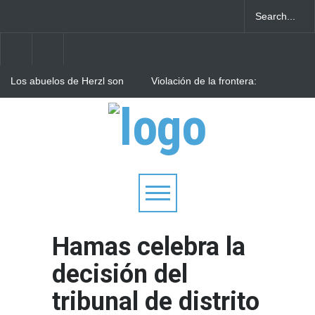
Los abuelos de Herzl son
Violación de la frontera:
enterrados de nuevo en
Decenas de israelíes cruzan
Jerusalem, cumpliendo así
al Líbano
su último deseo
Arqueólogos descubren
tesoros de la Gran
Sinagoga de Vilna
Hamas celebra la
decisión del
tribunal de distrito