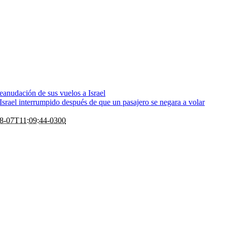
eanudación de sus vuelos a Israel
rael interrumpido después de que un pasajero se negara a volar
8-07T11:09:44-0300