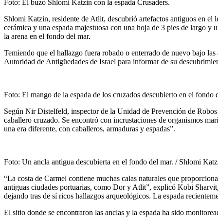
Foto: El buzo Shlomi Katzin con la espada Crusaders.
Shlomi Katzin, residente de Atlit, descubrió artefactos antiguos en e
cerámica y una espada majestuosa con una hoja de 3 pies de largo y u
la arena en el fondo del mar.
Temiendo que el hallazgo fuera robado o enterrado de nuevo bajo las 
Autoridad de Antigüedades de Israel para informar de su descubrimien
Foto: El mango de la espada de los cruzados descubierto en el fondo 
Según Nir Distelfeld, inspector de la Unidad de Prevención de Robos 
caballero cruzado. Se encontró con incrustaciones de organismos marin
una era diferente, con caballeros, armaduras y espadas”.
Foto: Un ancla antigua descubierta en el fondo del mar. / Shlomi Katz
“La costa de Carmel contiene muchas calas naturales que proporcionaro
antiguas ciudades portuarias, como Dor y Atlit”, explicó Kobi Sharvit
dejando tras de sí ricos hallazgos arqueológicos. La espada recientem
El sitio donde se encontraron las anclas y la espada ha sido monitore