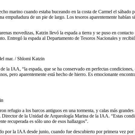
l lecho marino cuando estaba buceando en la costa de Carmel el sábado 
na empuñadura de un pie de largo. Los tesoros aparentemente habían sid
arenas movedizas, Katzin llevó la espada a tierra y se puso en contacto
to. Entregó la espada al Departamento de Tesoros Nacionales y recibió
del mar. / Shlomi Katzin
de la IAA, “la espada, que se ha conservado en perfectas condiciones,
os, pero aparentemente está hecho de hierro. Es emocionante encontrar 
in
n refugio a los barcos antiguos en una tormenta, y calas más grandes a
, Director de la Unidad de Arqueología Marina de la IAA. “Estas condici
ente recuperada es sólo uno de esos hallazgos”.
ado por la IAA desde junio, cuando fue descubierto por primera vez por