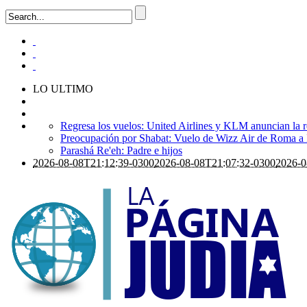
LO ULTIMO
Regresa los vuelos: United Airlines y KLM anuncian la r
Preocupación por Shabat: Vuelo de Wizz Air de Roma a Is
Parashá Re'eh: Padre e hijos
2026-08-08T21:12:39-0300
2026-08-08T21:07:32-0300
2026-0