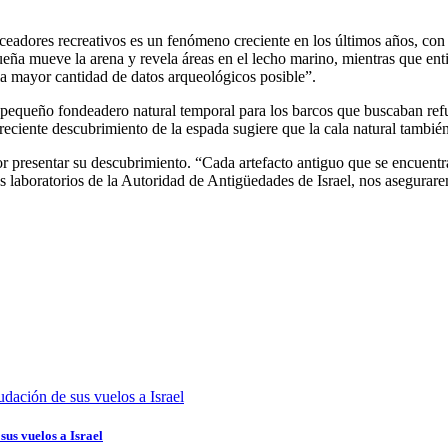
eadores recreativos es un fenómeno creciente en los últimos años, con l
a mueve la arena y revela áreas en el lecho marino, mientras que entier
la mayor cantidad de datos arqueológicos posible”.
pequeño fondeadero natural temporal para los barcos que buscaban refug
reciente descubrimiento de la espada sugiere que la cala natural también
or presentar su descubrimiento. “Cada artefacto antiguo que se encuentra
s laboratorios de la Autoridad de Antigüedades de Israel, nos asegurar
sus vuelos a Israel