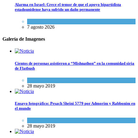
Alarma en Israel: Crece el temor de que el apoyo bipartidista
estadounidense haya sufrido un daño permanente
Israel y Medio Oriente
7 agosto 2026
Galería de Imagenes
Cientos de personas asistieron a “Mishnathon” en la comunidad siria
de Flatbush
Actualidad comunitaria
28 mayo 2019
Ensayo fotográfico: Pesach Sheini 5779 por Admorim y Rabbonim en
el mundo
Actualidad comunitaria
28 mayo 2019