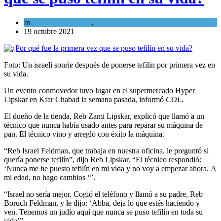
In
Cultura y Sociedad
,
Tema del día
19 octubre 2021
Foto: Un israelí sonríe después de ponerse tefilín por primera vez en
su vida.
Un evento conmovedor tuvo lugar en el supermercado Hyper
Lipskar en Kfar Chabad la semana pasada, informó
COL
.
El dueño de la tienda, Reb Zami Lipskar, explicó que llamó a un
técnico que nunca había usado antes para reparar su máquina de
pan. El técnico vino y arregló con éxito la máquina.
“Reb Israel Feldman, que trabaja en nuestra oficina, le preguntó si
quería ponerse tefilín”, dijo Reb Lipskar. “El técnico respondió:
‘Nunca me he puesto tefilín en mi vida y no voy a empezar ahora. A
mi edad, no hago cambios ‘”.
“Israel no sería mejor. Cogió el teléfono y llamó a su padre, Reb
Boruch Feldman, y le dijo: ‘Abba, deja lo que estés haciendo y
ven. Tenemos un judío aquí que nunca se puso tefilín en toda su
vida’”.