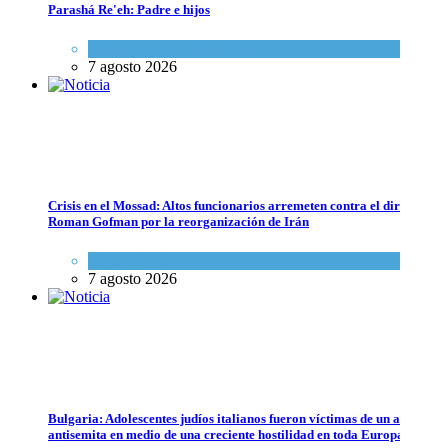
Parashá Re'eh: Padre e hijos
Alarma en Israel: Crece el temor de que el apoyo bipartidista estadou
Espiritualidad
,
Tema del día
7 agosto 2026
Israel y Medio Oriente
7 agosto 2026
Crisis en el Mossad: Altos funcionarios arremeten contra el director
Roman Gofman por la reorganización de Irán
Tema del día
7 agosto 2026
Lejos de ser destruido: Irán todavía tiene suficiente material nuclear 
Tema del día
Bulgaria: Adolescentes judíos italianos fueron víctimas de un ataque
7 agosto 2026
antisemita en medio de una creciente hostilidad en toda Europa