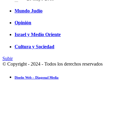
Israel y Medio Oriente
7 agosto 2026
Mundo Judío
Opinión
Israel y Medio Oriente
Cultura y Sociedad
Subir
© Copyright - 2024 - Todos los derechos reservados
Diseño Web – Diagonal Media
Ensayo fotográfico: Pesach Sheini 5779 por Admorim y Rabbonim en 
Actualidad comunitaria
28 mayo 2019