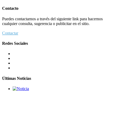
Dos israelíes escapan de Jenin después de que un giro equivocado se
tornara violento
Contacto
Tema del día
Puedes contactarnos a través del siguiente link para hacernos
7 agosto 2026
cualquier consulta, sugerencia o publicitar en el sitio.
Contactar
Dos israelíes escapan de Jenin después de que un giro equivocado se to
Redes Sociales
Tema del día
7 agosto 2026
Alarma en Israel: Crece el temor de que el apoyo bipartidista
estadounidense haya sufrido un daño permanente
Israel y Medio Oriente
7 agosto 2026
Últimas Noticias