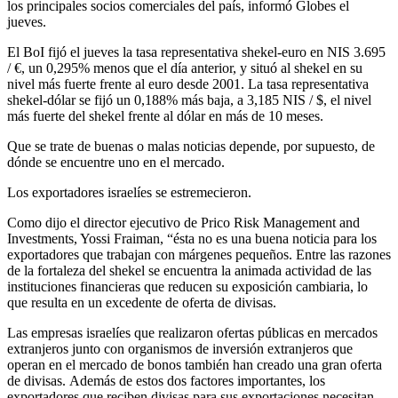
los principales socios comerciales del país, informó Globes el
jueves.
El BoI fijó el jueves la tasa representativa shekel-euro en NIS 3.695
/ €, un 0,295% menos que el día anterior, y situó al shekel en su
nivel más fuerte frente al euro desde 2001. La tasa representativa
shekel-dólar se fijó un 0,188% más baja, a 3,185 NIS / $, el nivel
más fuerte del shekel frente al dólar en más de 10 meses.
Que se trate de buenas o malas noticias depende, por supuesto, de
dónde se encuentre uno en el mercado.
Los exportadores israelíes se estremecieron.
Como dijo el director ejecutivo de Prico Risk Management and
Investments, Yossi Fraiman, “ésta no es una buena noticia para los
exportadores que trabajan con márgenes pequeños. Entre las razones
de la fortaleza del shekel se encuentra la animada actividad de las
instituciones financieras que reducen su exposición cambiaria, lo
que resulta en un excedente de oferta de divisas.
Las empresas israelíes que realizaron ofertas públicas en mercados
extranjeros junto con organismos de inversión extranjeros que
operan en el mercado de bonos también han creado una gran oferta
de divisas. Además de estos dos factores importantes, los
exportadores que reciben divisas para sus exportaciones necesitan