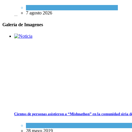
Cultura y Sociedad
,
Tema del día
7 agosto 2026
Galería de Imagenes
Dos israelíes escapan de Jenin después de que un giro equivocado se
tornara violento
Tema del día
7 agosto 2026
Cientos de personas asistieron a “Mishnathon” en la comunidad siria d
Alarma en Israel: Crece el temor de que el apoyo bipartidista
estadounidense haya sufrido un daño permanente
Actualidad comunitaria
28 mayo 2019