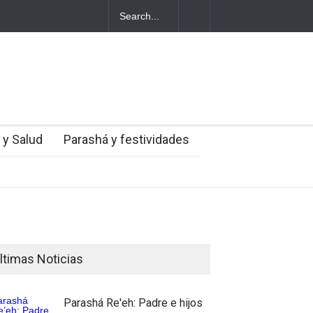
es judíos italianos fueron víctimas de un
Parashá Re'eh: Padre e 
 medio de una creciente hostilidad en
 y Salud
Parashá y festividades
ltimas Noticias
Parashá Re'eh: Padre e hijos