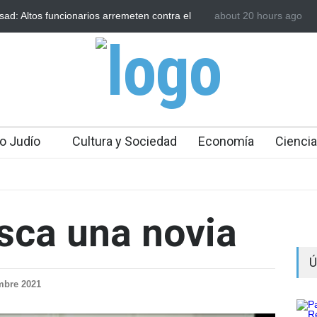
sad: Altos funcionarios arremeten contra el
about 20 hours ago
Bulgaria: Adolescent
Gofman por la reorganización de Irán
ataque antisemita en
toda Europa
o Judío
Cultura y Sociedad
Economía
Ciencia
sca una novia
Ú
mbre 2021