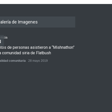
alería de Imagenes
ntos de personas asistieron a “Mishnathon”
a comunidad siria de Flatbush
alidad comunitaria
28 mayo 2019
Ensayo fotográfi
Admorim y Rabb