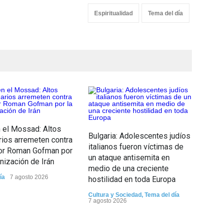
Espiritualidad
Tema del día
Dos
n el Mossad: Altos
Jen
Bulgaria: Adolescentes judíos
rios arremeten contra
equ
italianos fueron víctimas de
tor Roman Gofman por
viol
un ataque antisemita en
anización de Irán
medio de una creciente
Tema
ía
7 agosto 2026
hostilidad en toda Europa
Cultura y Sociedad
,
Tema del día
7 agosto 2026