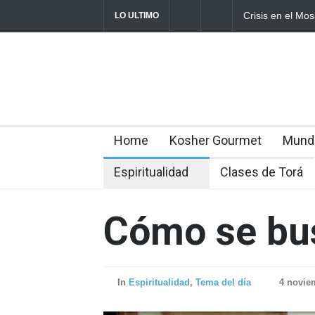
Crisis en el Mos
LO ULTIMO
director Roman 
Home
Kosher Gourmet
Mund
Espiritualidad
Clases de Torá
Cómo se bu
In
Espiritualidad
,
Tema del día
4 novie