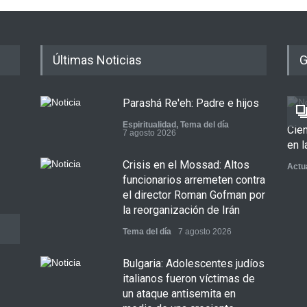
Últimas Noticias
G
Parashá Re'eh: Padre e hijos
Espiritualidad
,
Tema del día
Cie
7 agosto 2026
en l
Crisis en el Mossad: Altos
Actu
funcionarios arremeten contra
el director Roman Gofman por
la reorganización de Irán
Tema del día
7 agosto 2026
Bulgaria: Adolescentes judíos
italianos fueron víctimas de
un ataque antisemita en