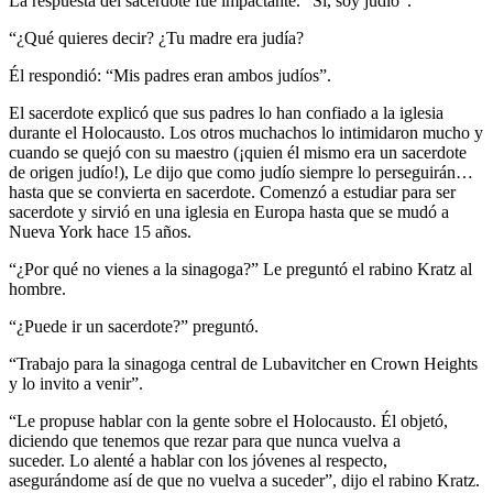
La respuesta del sacerdote fue impactante. “Sí, soy judío”.
“¿Qué quieres decir? ¿Tu madre era judía?
Él respondió: “Mis padres eran ambos judíos”.
El sacerdote explicó que sus padres lo han confiado a la iglesia
durante el Holocausto. Los otros muchachos lo intimidaron mucho y
cuando se quejó con su maestro (¡quien él mismo era un sacerdote
de origen judío!), Le dijo que como judío siempre lo perseguirán…
hasta que se convierta en sacerdote. Comenzó a estudiar para ser
sacerdote y sirvió en una iglesia en Europa hasta que se mudó a
Nueva York hace 15 años.
“¿Por qué no vienes a la sinagoga?” Le preguntó el rabino Kratz al
hombre.
“¿Puede ir un sacerdote?” preguntó.
“Trabajo para la sinagoga central de Lubavitcher en Crown Heights
y lo invito a venir”.
“Le propuse hablar con la gente sobre el Holocausto. Él objetó,
diciendo que tenemos que rezar para que nunca vuelva a
suceder. Lo alenté a hablar con los jóvenes al respecto,
asegurándome así de que no vuelva a suceder”, dijo el rabino Kratz.