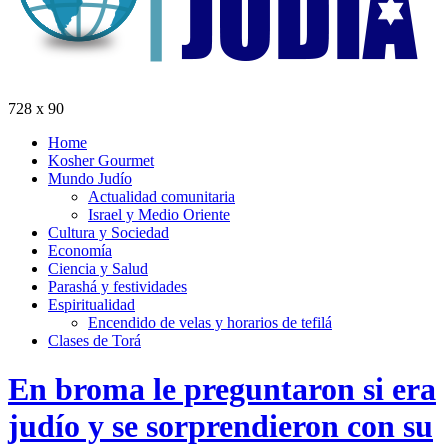
728 x 90
Home
Kosher Gourmet
Mundo Judío
Actualidad comunitaria
Israel y Medio Oriente
Cultura y Sociedad
Economía
Ciencia y Salud
Parashá y festividades
Espiritualidad
Encendido de velas y horarios de tefilá
Clases de Torá
En broma le preguntaron si era
judío y se sorprendieron con su