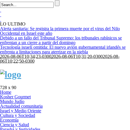
LO ULTIMO
Alerta sanitaria: Se registra la primera muerte por el virus del Nilo
Occidental en Israel este año
Debido a un fallo del Tribunal Supremo: los tribunales rabínicos se
enfrentan a un cierre a partir del domingo
Tecnología israelí omitida: El nuevo avión gubernamental irlandés se
enfrenta a limitaciones para aterrizar en la niebla
2026-08-06T10:34:23-0300
2026-08-06T10:31:20-0300
2026-08-
06T10:22:50-0300
728 x 90
Home
Kosher Gourmet
Mundo Judío
Actualidad comunitaria
Israel y Medio Oriente
Cultura y Sociedad
Economía
Ciencia y Salud
Parashá y festividades