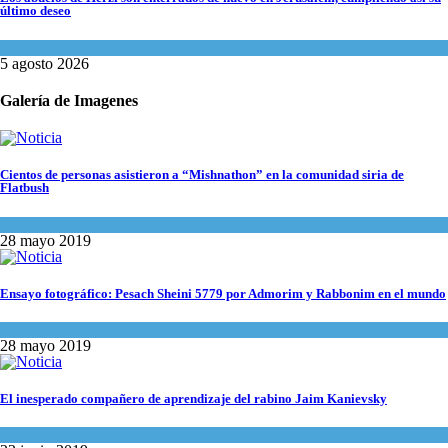
último deseo
Mundo Judío
5 agosto 2026
Galería de Imagenes
Cientos de personas asistieron a “Mishnathon” en la comunidad siria de
Flatbush
Actualidad comunitaria
28 mayo 2019
Ensayo fotográfico: Pesach Sheini 5779 por Admorim y Rabbonim en el mundo
Actualidad comunitaria
28 mayo 2019
El inesperado compañero de aprendizaje del rabino Jaim Kanievsky
Espiritualidad
,
Tema del día