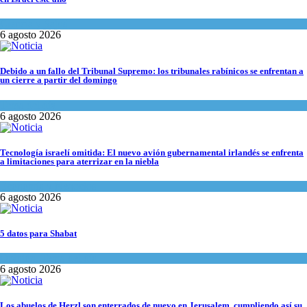
Ciencia y Salud
6 agosto 2026
Debido a un fallo del Tribunal Supremo: los tribunales rabínicos se enfrentan a
un cierre a partir del domingo
Tema del día
6 agosto 2026
Tecnología israelí omitida: El nuevo avión gubernamental irlandés se enfrenta
a limitaciones para aterrizar en la niebla
Economía y Negocios
6 agosto 2026
5 datos para Shabat
Opinión
,
Tema del día
6 agosto 2026
Los abuelos de Herzl son enterrados de nuevo en Jerusalem, cumpliendo así su