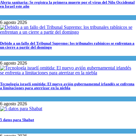
Alerta sanitaria: Se registra la primera muerte por el virus del Nilo Occidental
en Israel este año
Ciencia y Salud
6 agosto 2026
Debido a un fallo del Tribunal Supremo: los tribunales rabínicos se enfrentan a
un cierre a partir del domingo
Tema del día
6 agosto 2026
Tecnología israelí omitida: El nuevo avión gubernamental irlandés se enfrenta
a limitaciones para aterrizar en la niebla
Economía y Negocios
6 agosto 2026
5 datos para Shabat
Opinión
,
Tema del día
6 agosto 2026